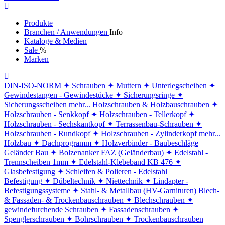
Produkte
Branchen / Anwendungen
Info
Kataloge & Medien
Sale
%
Marken
DIN-ISO-NORM
✦ Schrauben
✦ Muttern
✦ Unterlegscheiben
✦
Gewindestangen - Gewindestücke
✦ Sicherungsringe
✦
Sicherungsscheiben
mehr...
Holzschrauben & Holzbauschrauben
✦
Holzschrauben - Senkkopf
✦ Holzschrauben - Tellerkopf
✦
Holzschrauben - Sechskantkopf
✦ Terrassenbau-Schrauben
✦
Holzschrauben - Rundkopf
✦ Holzschrauben - Zylinderkopf
mehr...
Holzbau
✦ Dachprogramm
✦ Holzverbinder - Baubeschläge
Geländer Bau
✦ Bolzenanker FAZ (Geländerbau)
✦ Edelstahl -
Trennscheiben 1mm
✦ Edelstahl-Klebeband KB 476
✦
Glasbefestigung
✦ Schleifen & Polieren - Edelstahl
Befestigung
✦ Dübeltechnik
✦ Niettechnik
✦ Lindapter -
Befestigungssysteme
✦ Stahl- & Metallbau (HV-Garnituren)
Blech-
& Fassaden- & Trockenbauschrauben
✦ Blechschrauben
✦
gewindefurchende Schrauben
✦ Fassadenschrauben
✦
Spenglerschrauben
✦ Bohrschrauben
✦ Trockenbauschrauben