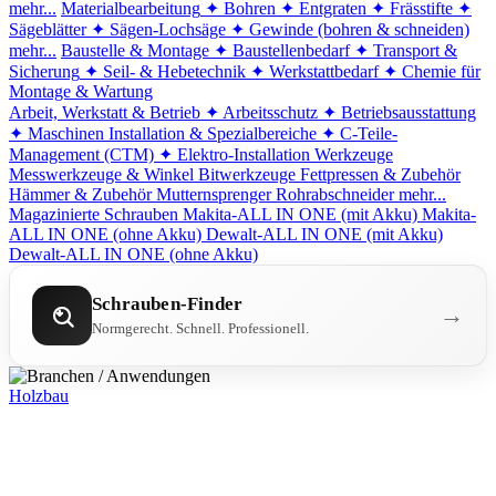
mehr...
Materialbearbeitung
✦ Bohren
✦ Entgraten
✦ Frässtifte
✦
Sägeblätter
✦ Sägen-Lochsäge
✦ Gewinde (bohren & schneiden)
mehr...
Baustelle & Montage
✦ Baustellenbedarf
✦ Transport &
Sicherung
✦ Seil- & Hebetechnik
✦ Werkstattbedarf
✦ Chemie für
Montage & Wartung
Arbeit, Werkstatt & Betrieb
✦ Arbeitsschutz
✦ Betriebsausstattung
✦ Maschinen
Installation & Spezialbereiche
✦ C-Teile-
Management (CTM)
✦ Elektro-Installation
Werkzeuge
Messwerkzeuge & Winkel
Bitwerkzeuge
Fettpressen & Zubehör
Hämmer & Zubehör
Mutternsprenger
Rohrabschneider
mehr...
Magazinierte Schrauben
Makita-ALL IN ONE (mit Akku)
Makita-
ALL IN ONE (ohne Akku)
Dewalt-ALL IN ONE (mit Akku)
Dewalt-ALL IN ONE (ohne Akku)
Schrauben-Finder
→
Normgerecht. Schnell. Professionell.
Holzbau