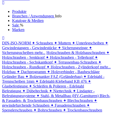
Produkte
Branchen / Anwendungen
Info
Kataloge & Medien
Sale
%
Marken
DIN-ISO-NORM
✦ Schrauben
✦ Muttern
✦ Unterlegscheiben
✦
Gewindestangen - Gewindestücke
✦ Sicherungsringe
✦
Sicherungsscheiben
mehr...
Holzschrauben & Holzbauschrauben
✦
Holzschrauben - Senkkopf
✦ Holzschrauben - Tellerkopf
✦
Holzschrauben - Sechskantkopf
✦ Terrassenbau-Schrauben
✦
Holzschrauben - Rundkopf
✦ Holzschrauben - Zylinderkopf
mehr...
Holzbau
✦ Dachprogramm
✦ Holzverbinder - Baubeschläge
Geländer Bau
✦ Bolzenanker FAZ (Geländerbau)
✦ Edelstahl -
Trennscheiben 1mm
✦ Edelstahl-Klebeband KB 476
✦
Glasbefestigung
✦ Schleifen & Polieren - Edelstahl
Befestigung
✦ Dübeltechnik
✦ Niettechnik
✦ Lindapter -
Befestigungssysteme
✦ Stahl- & Metallbau (HV-Garnituren)
Blech-
& Fassaden- & Trockenbauschrauben
✦ Blechschrauben
✦
gewindefurchende Schrauben
✦ Fassadenschrauben
✦
Spenglerschrauben
✦ Bohrschrauben
✦ Trockenbauschrauben