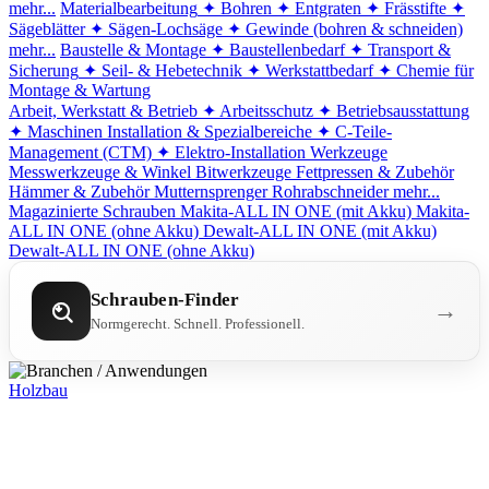
mehr...
Materialbearbeitung
✦ Bohren
✦ Entgraten
✦ Frässtifte
✦
Sägeblätter
✦ Sägen-Lochsäge
✦ Gewinde (bohren & schneiden)
mehr...
Baustelle & Montage
✦ Baustellenbedarf
✦ Transport &
Sicherung
✦ Seil- & Hebetechnik
✦ Werkstattbedarf
✦ Chemie für
Montage & Wartung
Arbeit, Werkstatt & Betrieb
✦ Arbeitsschutz
✦ Betriebsausstattung
✦ Maschinen
Installation & Spezialbereiche
✦ C-Teile-
Management (CTM)
✦ Elektro-Installation
Werkzeuge
Messwerkzeuge & Winkel
Bitwerkzeuge
Fettpressen & Zubehör
Hämmer & Zubehör
Mutternsprenger
Rohrabschneider
mehr...
Magazinierte Schrauben
Makita-ALL IN ONE (mit Akku)
Makita-
ALL IN ONE (ohne Akku)
Dewalt-ALL IN ONE (mit Akku)
Dewalt-ALL IN ONE (ohne Akku)
Schrauben-Finder
→
Normgerecht. Schnell. Professionell.
Holzbau