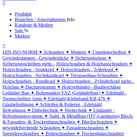
Produkte
Branchen / Anwendungen
Info
Kataloge & Medien
Sale
%
Marken
DIN-ISO-NORM
✦ Schrauben
✦ Muttern
✦ Unterlegscheiben
✦
Gewindestangen - Gewindestücke
✦ Sicherungsringe
✦
Sicherungsscheiben
mehr...
Holzschrauben & Holzbauschrauben
✦
Holzschrauben - Senkkopf
✦ Holzschrauben - Tellerkopf
✦
Holzschrauben - Sechskantkopf
✦ Terrassenbau-Schrauben
✦
Holzschrauben - Rundkopf
✦ Holzschrauben - Zylinderkopf
mehr...
Holzbau
✦ Dachprogramm
✦ Holzverbinder - Baubeschläge
Geländer Bau
✦ Bolzenanker FAZ (Geländerbau)
✦ Edelstahl -
Trennscheiben 1mm
✦ Edelstahl-Klebeband KB 476
✦
Glasbefestigung
✦ Schleifen & Polieren - Edelstahl
Befestigung
✦ Dübeltechnik
✦ Niettechnik
✦ Lindapter -
Befestigungssysteme
✦ Stahl- & Metallbau (HV-Garnituren)
Blech-
& Fassaden- & Trockenbauschrauben
✦ Blechschrauben
✦
gewindefurchende Schrauben
✦ Fassadenschrauben
✦
Spenglerschrauben
✦ Bohrschrauben
✦ Trockenbauschrauben