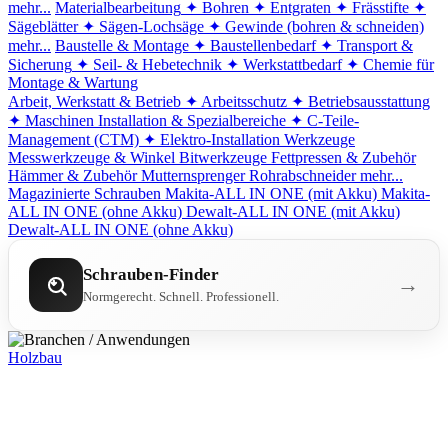
mehr...
Materialbearbeitung
✦ Bohren
✦ Entgraten
✦ Frässtifte
✦
Sägeblätter
✦ Sägen-Lochsäge
✦ Gewinde (bohren & schneiden)
mehr...
Baustelle & Montage
✦ Baustellenbedarf
✦ Transport &
Sicherung
✦ Seil- & Hebetechnik
✦ Werkstattbedarf
✦ Chemie für
Montage & Wartung
Arbeit, Werkstatt & Betrieb
✦ Arbeitsschutz
✦ Betriebsausstattung
✦ Maschinen
Installation & Spezialbereiche
✦ C-Teile-
Management (CTM)
✦ Elektro-Installation
Werkzeuge
Messwerkzeuge & Winkel
Bitwerkzeuge
Fettpressen & Zubehör
Hämmer & Zubehör
Mutternsprenger
Rohrabschneider
mehr...
Magazinierte Schrauben
Makita-ALL IN ONE (mit Akku)
Makita-
ALL IN ONE (ohne Akku)
Dewalt-ALL IN ONE (mit Akku)
Dewalt-ALL IN ONE (ohne Akku)
Schrauben-Finder
→
Normgerecht. Schnell. Professionell.
Holzbau