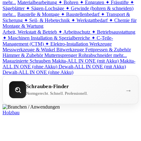
mehr...
Materialbearbeitung
✦ Bohren
✦ Entgraten
✦ Frässtifte
✦
Sägeblätter
✦ Sägen-Lochsäge
✦ Gewinde (bohren & schneiden)
mehr...
Baustelle & Montage
✦ Baustellenbedarf
✦ Transport &
Sicherung
✦ Seil- & Hebetechnik
✦ Werkstattbedarf
✦ Chemie für
Montage & Wartung
Arbeit, Werkstatt & Betrieb
✦ Arbeitsschutz
✦ Betriebsausstattung
✦ Maschinen
Installation & Spezialbereiche
✦ C-Teile-
Management (CTM)
✦ Elektro-Installation
Werkzeuge
Messwerkzeuge & Winkel
Bitwerkzeuge
Fettpressen & Zubehör
Hämmer & Zubehör
Mutternsprenger
Rohrabschneider
mehr...
Magazinierte Schrauben
Makita-ALL IN ONE (mit Akku)
Makita-
ALL IN ONE (ohne Akku)
Dewalt-ALL IN ONE (mit Akku)
Dewalt-ALL IN ONE (ohne Akku)
Schrauben-Finder
→
Normgerecht. Schnell. Professionell.
Holzbau