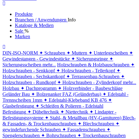
Produkte
Branchen / Anwendungen
Info
Kataloge & Medien
Sale
%
Marken
DIN-ISO-NORM
✦ Schrauben
✦ Muttern
✦ Unterlegscheiben
✦
Gewindestangen - Gewindestücke
✦ Sicherungsringe
✦
Sicherungsscheiben
mehr...
Holzschrauben & Holzbauschrauben
✦
Holzschrauben - Senkkopf
✦ Holzschrauben - Tellerkopf
✦
Holzschrauben - Sechskantkopf
✦ Terrassenbau-Schrauben
✦
Holzschrauben - Rundkopf
✦ Holzschrauben - Zylinderkopf
mehr...
Holzbau
✦ Dachprogramm
✦ Holzverbinder - Baubeschläge
Geländer Bau
✦ Bolzenanker FAZ (Geländerbau)
✦ Edelstahl -
Trennscheiben 1mm
✦ Edelstahl-Klebeband KB 476
✦
Glasbefestigung
✦ Schleifen & Polieren - Edelstahl
Befestigung
✦ Dübeltechnik
✦ Niettechnik
✦ Lindapter -
Befestigungssysteme
✦ Stahl- & Metallbau (HV-Garnituren)
Blech-
& Fassaden- & Trockenbauschrauben
✦ Blechschrauben
✦
gewindefurchende Schrauben
✦ Fassadenschrauben
✦
Spenglerschrauben
✦ Bohrschrauben
✦ Trockenbauschrauben