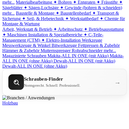
mehr...
Materialbearbeitung
✦ Bohren
✦ Entgraten
✦ Frässtifte
✦
Sägeblätter
✦ Sägen-Lochsäge
✦ Gewinde (bohren & schneiden)
mehr...
Baustelle & Montage
✦ Baustellenbedarf
✦ Transport &
Sicherung
✦ Seil- & Hebetechnik
✦ Werkstattbedarf
✦ Chemie für
Montage & Wartung
Arbeit, Werkstatt & Betrieb
✦ Arbeitsschutz
✦ Betriebsausstattung
✦ Maschinen
Installation & Spezialbereiche
✦ C-Teile-
Management (CTM)
✦ Elektro-Installation
Werkzeuge
Messwerkzeuge & Winkel
Bitwerkzeuge
Fettpressen & Zubehör
Hämmer & Zubehör
Mutternsprenger
Rohrabschneider
mehr...
Magazinierte Schrauben
Makita-ALL IN ONE (mit Akku)
Makita-
ALL IN ONE (ohne Akku)
Dewalt-ALL IN ONE (mit Akku)
Dewalt-ALL IN ONE (ohne Akku)
Schrauben-Finder
→
Normgerecht. Schnell. Professionell.
Holzbau