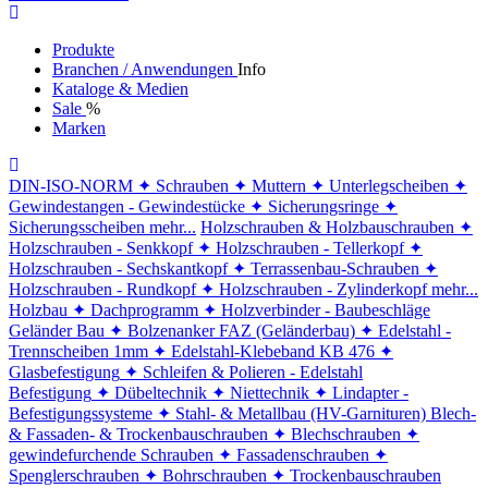
Produkte
Branchen / Anwendungen
Info
Kataloge & Medien
Sale
%
Marken
DIN-ISO-NORM
✦ Schrauben
✦ Muttern
✦ Unterlegscheiben
✦
Gewindestangen - Gewindestücke
✦ Sicherungsringe
✦
Sicherungsscheiben
mehr...
Holzschrauben & Holzbauschrauben
✦
Holzschrauben - Senkkopf
✦ Holzschrauben - Tellerkopf
✦
Holzschrauben - Sechskantkopf
✦ Terrassenbau-Schrauben
✦
Holzschrauben - Rundkopf
✦ Holzschrauben - Zylinderkopf
mehr...
Holzbau
✦ Dachprogramm
✦ Holzverbinder - Baubeschläge
Geländer Bau
✦ Bolzenanker FAZ (Geländerbau)
✦ Edelstahl -
Trennscheiben 1mm
✦ Edelstahl-Klebeband KB 476
✦
Glasbefestigung
✦ Schleifen & Polieren - Edelstahl
Befestigung
✦ Dübeltechnik
✦ Niettechnik
✦ Lindapter -
Befestigungssysteme
✦ Stahl- & Metallbau (HV-Garnituren)
Blech-
& Fassaden- & Trockenbauschrauben
✦ Blechschrauben
✦
gewindefurchende Schrauben
✦ Fassadenschrauben
✦
Spenglerschrauben
✦ Bohrschrauben
✦ Trockenbauschrauben