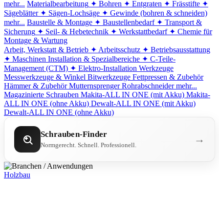
mehr...
Materialbearbeitung
✦ Bohren
✦ Entgraten
✦ Frässtifte
✦
Sägeblätter
✦ Sägen-Lochsäge
✦ Gewinde (bohren & schneiden)
mehr...
Baustelle & Montage
✦ Baustellenbedarf
✦ Transport &
Sicherung
✦ Seil- & Hebetechnik
✦ Werkstattbedarf
✦ Chemie für
Montage & Wartung
Arbeit, Werkstatt & Betrieb
✦ Arbeitsschutz
✦ Betriebsausstattung
✦ Maschinen
Installation & Spezialbereiche
✦ C-Teile-
Management (CTM)
✦ Elektro-Installation
Werkzeuge
Messwerkzeuge & Winkel
Bitwerkzeuge
Fettpressen & Zubehör
Hämmer & Zubehör
Mutternsprenger
Rohrabschneider
mehr...
Magazinierte Schrauben
Makita-ALL IN ONE (mit Akku)
Makita-
ALL IN ONE (ohne Akku)
Dewalt-ALL IN ONE (mit Akku)
Dewalt-ALL IN ONE (ohne Akku)
Schrauben-Finder
→
Normgerecht. Schnell. Professionell.
Holzbau