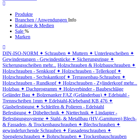
Produkte
Branchen / Anwendungen
Info
Kataloge & Medien
Sale
%
Marken
DIN-ISO-NORM
✦ Schrauben
✦ Muttern
✦ Unterlegscheiben
✦
Gewindestangen - Gewindestücke
✦ Sicherungsringe
✦
Sicherungsscheiben
mehr...
Holzschrauben & Holzbauschrauben
✦
Holzschrauben - Senkkopf
✦ Holzschrauben - Tellerkopf
✦
Holzschrauben - Sechskantkopf
✦ Terrassenbau-Schrauben
✦
Holzschrauben - Rundkopf
✦ Holzschrauben - Zylinderkopf
mehr...
Holzbau
✦ Dachprogramm
✦ Holzverbinder - Baubeschläge
Geländer Bau
✦ Bolzenanker FAZ (Geländerbau)
✦ Edelstahl -
Trennscheiben 1mm
✦ Edelstahl-Klebeband KB 476
✦
Glasbefestigung
✦ Schleifen & Polieren - Edelstahl
Befestigung
✦ Dübeltechnik
✦ Niettechnik
✦ Lindapter -
Befestigungssysteme
✦ Stahl- & Metallbau (HV-Garnituren)
Blech-
& Fassaden- & Trockenbauschrauben
✦ Blechschrauben
✦
gewindefurchende Schrauben
✦ Fassadenschrauben
✦
Spenglerschrauben
✦ Bohrschrauben
✦ Trockenbauschrauben