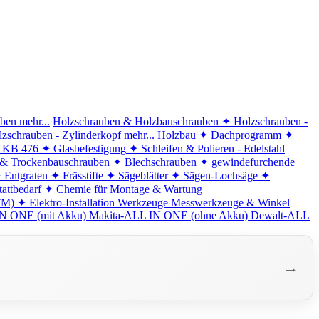
iben
mehr...
Holzschrauben & Holzbauschrauben
✦ Holzschrauben -
zschrauben - Zylinderkopf
mehr...
Holzbau
✦ Dachprogramm
✦
d KB 476
✦ Glasbefestigung
✦ Schleifen & Polieren - Edelstahl
 & Trockenbauschrauben
✦ Blechschrauben
✦ gewindefurchende
 Entgraten
✦ Frässtifte
✦ Sägeblätter
✦ Sägen-Lochsäge
✦
attbedarf
✦ Chemie für Montage & Wartung
TM)
✦ Elektro-Installation
Werkzeuge
Messwerkzeuge & Winkel
N ONE (mit Akku)
Makita-ALL IN ONE (ohne Akku)
Dewalt-ALL
→