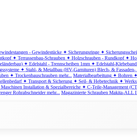
windestangen - Gewindestücke
✦ Sicherungsringe
✦ Sicherungssche
ntkopf
✦ Terrassenbau-Schrauben
✦ Holzschrauben - Rundkopf
✦ Hol
eländerbau)
✦ Edelstahl - Trennscheiben 1mm
✦ Edelstahl-Klebeban
ngssysteme
✦ Stahl- & Metallbau (HV-Garnituren)
Blech- & Fassaden-
uben
✦ Trockenbauschrauben
mehr...
Materialbearbeitung
✦ Bohren
✦
ellenbedarf
✦ Transport & Sicherung
✦ Seil- & Hebetechnik
✦ Werkst
 Maschinen
Installation & Spezialbereiche
✦ C-Teile-Management (C
renger
Rohrabschneider
mehr...
Magazinierte Schrauben
Makita-ALL I