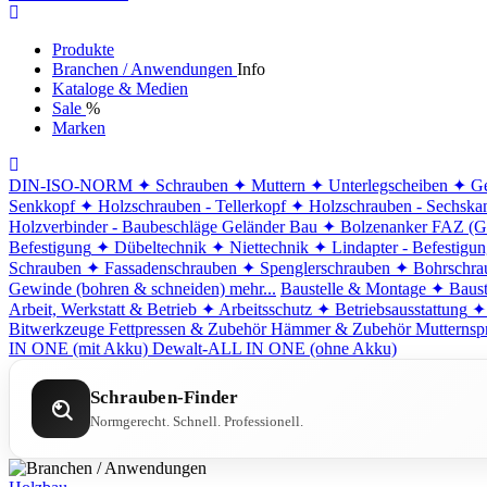
Produkte
Branchen / Anwendungen
Info
Kataloge & Medien
Sale
%
Marken
DIN-ISO-NORM
✦ Schrauben
✦ Muttern
✦ Unterlegscheiben
✦ Ge
Senkkopf
✦ Holzschrauben - Tellerkopf
✦ Holzschrauben - Sechska
Holzverbinder - Baubeschläge
Geländer Bau
✦ Bolzenanker FAZ (G
Befestigung
✦ Dübeltechnik
✦ Niettechnik
✦ Lindapter - Befestigu
Schrauben
✦ Fassadenschrauben
✦ Spenglerschrauben
✦ Bohrschra
Gewinde (bohren & schneiden)
mehr...
Baustelle & Montage
✦ Baust
Arbeit, Werkstatt & Betrieb
✦ Arbeitsschutz
✦ Betriebsausstattung
✦
Bitwerkzeuge
Fettpressen & Zubehör
Hämmer & Zubehör
Mutternsp
IN ONE (mit Akku)
Dewalt-ALL IN ONE (ohne Akku)
Schrauben-Finder
Normgerecht. Schnell. Professionell.