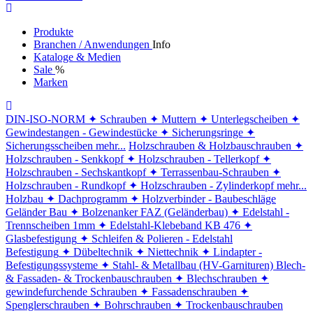
Produkte
Branchen / Anwendungen
Info
Kataloge & Medien
Sale
%
Marken
DIN-ISO-NORM
✦ Schrauben
✦ Muttern
✦ Unterlegscheiben
✦
Gewindestangen - Gewindestücke
✦ Sicherungsringe
✦
Sicherungsscheiben
mehr...
Holzschrauben & Holzbauschrauben
✦
Holzschrauben - Senkkopf
✦ Holzschrauben - Tellerkopf
✦
Holzschrauben - Sechskantkopf
✦ Terrassenbau-Schrauben
✦
Holzschrauben - Rundkopf
✦ Holzschrauben - Zylinderkopf
mehr...
Holzbau
✦ Dachprogramm
✦ Holzverbinder - Baubeschläge
Geländer Bau
✦ Bolzenanker FAZ (Geländerbau)
✦ Edelstahl -
Trennscheiben 1mm
✦ Edelstahl-Klebeband KB 476
✦
Glasbefestigung
✦ Schleifen & Polieren - Edelstahl
Befestigung
✦ Dübeltechnik
✦ Niettechnik
✦ Lindapter -
Befestigungssysteme
✦ Stahl- & Metallbau (HV-Garnituren)
Blech-
& Fassaden- & Trockenbauschrauben
✦ Blechschrauben
✦
gewindefurchende Schrauben
✦ Fassadenschrauben
✦
Spenglerschrauben
✦ Bohrschrauben
✦ Trockenbauschrauben