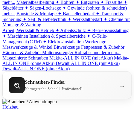
mehr...
Materialbearbeitung
✦ Bohren
✦ Entgraten
✦ Frässtifte
✦
Sägeblätter
✦ Sägen-Lochsäge
✦ Gewinde (bohren & schneiden)
mehr...
Baustelle & Montage
✦ Baustellenbedarf
✦ Transport &
Sicherung
✦ Seil- & Hebetechnik
✦ Werkstattbedarf
✦ Chemie für
Montage & Wartung
Arbeit, Werkstatt & Betrieb
✦ Arbeitsschutz
✦ Betriebsausstattung
✦ Maschinen
Installation & Spezialbereiche
✦ C-Teile-
Management (CTM)
✦ Elektro-Installation
Werkzeuge
Messwerkzeuge & Winkel
Bitwerkzeuge
Fettpressen & Zubehör
Hämmer & Zubehör
Mutternsprenger
Rohrabschneider
mehr...
Magazinierte Schrauben
Makita-ALL IN ONE (mit Akku)
Makita-
ALL IN ONE (ohne Akku)
Dewalt-ALL IN ONE (mit Akku)
Dewalt-ALL IN ONE (ohne Akku)
Schrauben-Finder
→
Normgerecht. Schnell. Professionell.
Holzbau