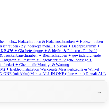
iben
mehr...
Holzschrauben & Holzbauschrauben
✦ Holzschrauben -
zschrauben - Zylinderkopf
mehr...
Holzbau
✦ Dachprogramm
✦
d KB 476
✦ Glasbefestigung
✦ Schleifen & Polieren - Edelstahl
 & Trockenbauschrauben
✦ Blechschrauben
✦ gewindefurchende
 Entgraten
✦ Frässtifte
✦ Sägeblätter
✦ Sägen-Lochsäge
✦
attbedarf
✦ Chemie für Montage & Wartung
TM)
✦ Elektro-Installation
Werkzeuge
Messwerkzeuge & Winkel
N ONE (mit Akku)
Makita-ALL IN ONE (ohne Akku)
Dewalt-ALL
→