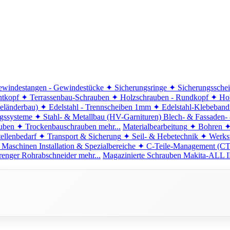
windestangen - Gewindestücke
✦ Sicherungsringe
✦ Sicherungssche
ntkopf
✦ Terrassenbau-Schrauben
✦ Holzschrauben - Rundkopf
✦ Hol
eländerbau)
✦ Edelstahl - Trennscheiben 1mm
✦ Edelstahl-Klebeban
ngssysteme
✦ Stahl- & Metallbau (HV-Garnituren)
Blech- & Fassaden-
uben
✦ Trockenbauschrauben
mehr...
Materialbearbeitung
✦ Bohren
✦
ellenbedarf
✦ Transport & Sicherung
✦ Seil- & Hebetechnik
✦ Werkst
 Maschinen
Installation & Spezialbereiche
✦ C-Teile-Management (C
renger
Rohrabschneider
mehr...
Magazinierte Schrauben
Makita-ALL I