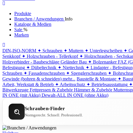
Produkte
Branchen / Anwendungen
Info
Kataloge & Medien
Sale
%
Marken
DIN-ISO-NORM
✦ Schrauben
✦ Muttern
✦ Unterlegscheiben
✦ Ge
Senkkopf
✦ Holzschrauben - Tellerkopf
✦ Holzschrauben - Sechska
Holzverbinder - Baubeschläge
Geländer Bau
✦ Bolzenanker FAZ (G
Befestigung
✦ Dübeltechnik
✦ Niettechnik
✦ Lindapter - Befestigu
Schrauben
✦ Fassadenschrauben
✦ Spenglerschrauben
✦ Bohrschra
Gewinde (bohren & schneiden)
mehr...
Baustelle & Montage
✦ Baust
Arbeit, Werkstatt & Betrieb
✦ Arbeitsschutz
✦ Betriebsausstattung
✦
Bitwerkzeuge
Fettpressen & Zubehör
Hämmer & Zubehör
Mutternsp
IN ONE (mit Akku)
Dewalt-ALL IN ONE (ohne Akku)
Schrauben-Finder
Normgerecht. Schnell. Professionell.