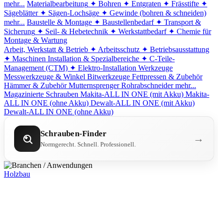
mehr...
Materialbearbeitung
✦ Bohren
✦ Entgraten
✦ Frässtifte
✦
Sägeblätter
✦ Sägen-Lochsäge
✦ Gewinde (bohren & schneiden)
mehr...
Baustelle & Montage
✦ Baustellenbedarf
✦ Transport &
Sicherung
✦ Seil- & Hebetechnik
✦ Werkstattbedarf
✦ Chemie für
Montage & Wartung
Arbeit, Werkstatt & Betrieb
✦ Arbeitsschutz
✦ Betriebsausstattung
✦ Maschinen
Installation & Spezialbereiche
✦ C-Teile-
Management (CTM)
✦ Elektro-Installation
Werkzeuge
Messwerkzeuge & Winkel
Bitwerkzeuge
Fettpressen & Zubehör
Hämmer & Zubehör
Mutternsprenger
Rohrabschneider
mehr...
Magazinierte Schrauben
Makita-ALL IN ONE (mit Akku)
Makita-
ALL IN ONE (ohne Akku)
Dewalt-ALL IN ONE (mit Akku)
Dewalt-ALL IN ONE (ohne Akku)
Schrauben-Finder
→
Normgerecht. Schnell. Professionell.
Holzbau