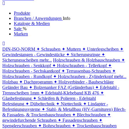
Produkte
Branchen / Anwendungen
Info
Kataloge & Medien
Sale
%
Marken
DIN-ISO-NORM
✦ Schrauben
✦ Muttern
✦ Unterlegscheiben
✦
Gewindestangen - Gewindestücke
✦ Sicherungsringe
✦
Sicherungsscheiben
mehr...
Holzschrauben & Holzbauschrauben
✦
Holzschrauben - Senkkopf
✦ Holzschrauben - Tellerkopf
✦
Holzschrauben - Sechskantkopf
✦ Terrassenbau-Schrauben
✦
Holzschrauben - Rundkopf
✦ Holzschrauben - Zylinderkopf
mehr...
Holzbau
✦ Dachprogramm
✦ Holzverbinder - Baubeschläge
Geländer Bau
✦ Bolzenanker FAZ (Geländerbau)
✦ Edelstahl -
Trennscheiben 1mm
✦ Edelstahl-Klebeband KB 476
✦
Glasbefestigung
✦ Schleifen & Polieren - Edelstahl
Befestigung
✦ Dübeltechnik
✦ Niettechnik
✦ Lindapter -
Befestigungssysteme
✦ Stahl- & Metallbau (HV-Garnituren)
Blech-
& Fassaden- & Trockenbauschrauben
✦ Blechschrauben
✦
gewindefurchende Schrauben
✦ Fassadenschrauben
✦
Spenglerschrauben
✦ Bohrschrauben
✦ Trockenbauschrauben