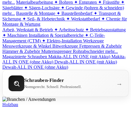
mehr...
Materialbearbeitung
✦ Bohren
✦ Entgraten
✦ Frässtifte
✦
Sägeblätter
✦ Sägen-Lochsäge
✦ Gewinde (bohren & schneiden)
mehr...
Baustelle & Montage
✦ Baustellenbedarf
✦ Transport &
Sicherung
✦ Seil- & Hebetechnik
✦ Werkstattbedarf
✦ Chemie für
Montage & Wartung
Arbeit, Werkstatt & Betrieb
✦ Arbeitsschutz
✦ Betriebsausstattung
✦ Maschinen
Installation & Spezialbereiche
✦ C-Teile-
Management (CTM)
✦ Elektro-Installation
Werkzeuge
Messwerkzeuge & Winkel
Bitwerkzeuge
Fettpressen & Zubehör
Hämmer & Zubehör
Mutternsprenger
Rohrabschneider
mehr...
Magazinierte Schrauben
Makita-ALL IN ONE (mit Akku)
Makita-
ALL IN ONE (ohne Akku)
Dewalt-ALL IN ONE (mit Akku)
Dewalt-ALL IN ONE (ohne Akku)
Schrauben-Finder
→
Normgerecht. Schnell. Professionell.
Holzbau