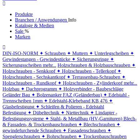
Produkte
Branchen / Anwendungen
Info
Kataloge & Medien
Sale
%
Marken
DIN-ISO-NORM
✦ Schrauben
✦ Muttern
✦ Unterlegscheiben
✦
Gewindestangen - Gewindestücke
✦ Sicherungsringe
✦
Sicherungsscheiben
mehr...
Holzschrauben & Holzbauschrauben
✦
Holzschrauben - Senkkopf
✦ Holzschrauben - Tellerkopf
✦
Holzschrauben - Sechskantkopf
✦ Terrassenbau-Schrauben
✦
Holzschrauben - Rundkopf
✦ Holzschrauben - Zylinderkopf
mehr...
Holzbau
✦ Dachprogramm
✦ Holzverbinder - Baubeschläge
Geländer Bau
✦ Bolzenanker FAZ (Geländerbau)
✦ Edelstahl -
Trennscheiben 1mm
✦ Edelstahl-Klebeband KB 476
✦
Glasbefestigung
✦ Schleifen & Polieren - Edelstahl
Befestigung
✦ Dübeltechnik
✦ Niettechnik
✦ Lindapter -
Befestigungssysteme
✦ Stahl- & Metallbau (HV-Garnituren)
Blech-
& Fassaden- & Trockenbauschrauben
✦ Blechschrauben
✦
gewindefurchende Schrauben
✦ Fassadenschrauben
✦
Spenglerschrauben
✦ Bohrschrauben
✦ Trockenbauschrauben