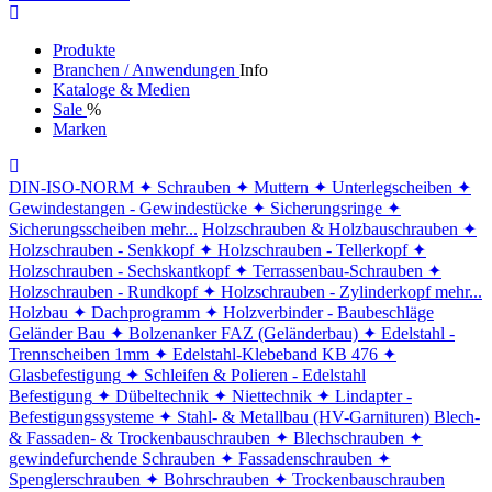
Produkte
Branchen / Anwendungen
Info
Kataloge & Medien
Sale
%
Marken
DIN-ISO-NORM
✦ Schrauben
✦ Muttern
✦ Unterlegscheiben
✦
Gewindestangen - Gewindestücke
✦ Sicherungsringe
✦
Sicherungsscheiben
mehr...
Holzschrauben & Holzbauschrauben
✦
Holzschrauben - Senkkopf
✦ Holzschrauben - Tellerkopf
✦
Holzschrauben - Sechskantkopf
✦ Terrassenbau-Schrauben
✦
Holzschrauben - Rundkopf
✦ Holzschrauben - Zylinderkopf
mehr...
Holzbau
✦ Dachprogramm
✦ Holzverbinder - Baubeschläge
Geländer Bau
✦ Bolzenanker FAZ (Geländerbau)
✦ Edelstahl -
Trennscheiben 1mm
✦ Edelstahl-Klebeband KB 476
✦
Glasbefestigung
✦ Schleifen & Polieren - Edelstahl
Befestigung
✦ Dübeltechnik
✦ Niettechnik
✦ Lindapter -
Befestigungssysteme
✦ Stahl- & Metallbau (HV-Garnituren)
Blech-
& Fassaden- & Trockenbauschrauben
✦ Blechschrauben
✦
gewindefurchende Schrauben
✦ Fassadenschrauben
✦
Spenglerschrauben
✦ Bohrschrauben
✦ Trockenbauschrauben