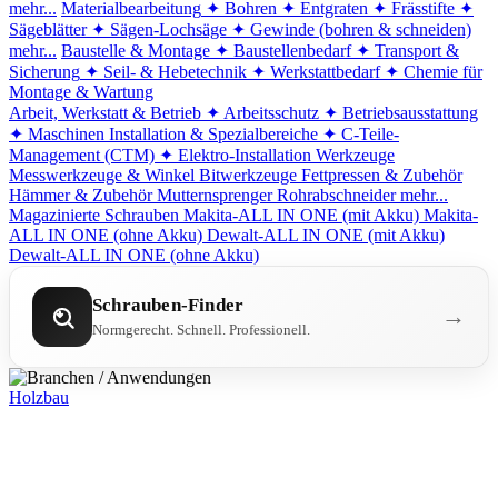
mehr...
Materialbearbeitung
✦ Bohren
✦ Entgraten
✦ Frässtifte
✦
Sägeblätter
✦ Sägen-Lochsäge
✦ Gewinde (bohren & schneiden)
mehr...
Baustelle & Montage
✦ Baustellenbedarf
✦ Transport &
Sicherung
✦ Seil- & Hebetechnik
✦ Werkstattbedarf
✦ Chemie für
Montage & Wartung
Arbeit, Werkstatt & Betrieb
✦ Arbeitsschutz
✦ Betriebsausstattung
✦ Maschinen
Installation & Spezialbereiche
✦ C-Teile-
Management (CTM)
✦ Elektro-Installation
Werkzeuge
Messwerkzeuge & Winkel
Bitwerkzeuge
Fettpressen & Zubehör
Hämmer & Zubehör
Mutternsprenger
Rohrabschneider
mehr...
Magazinierte Schrauben
Makita-ALL IN ONE (mit Akku)
Makita-
ALL IN ONE (ohne Akku)
Dewalt-ALL IN ONE (mit Akku)
Dewalt-ALL IN ONE (ohne Akku)
Schrauben-Finder
→
Normgerecht. Schnell. Professionell.
Holzbau