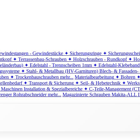
windestangen - Gewindestücke
✦ Sicherungsringe
✦ Sicherungssche
ntkopf
✦ Terrassenbau-Schrauben
✦ Holzschrauben - Rundkopf
✦ Hol
eländerbau)
✦ Edelstahl - Trennscheiben 1mm
✦ Edelstahl-Klebeban
ngssysteme
✦ Stahl- & Metallbau (HV-Garnituren)
Blech- & Fassaden-
uben
✦ Trockenbauschrauben
mehr...
Materialbearbeitung
✦ Bohren
✦
ellenbedarf
✦ Transport & Sicherung
✦ Seil- & Hebetechnik
✦ Werkst
 Maschinen
Installation & Spezialbereiche
✦ C-Teile-Management (C
renger
Rohrabschneider
mehr...
Magazinierte Schrauben
Makita-ALL I