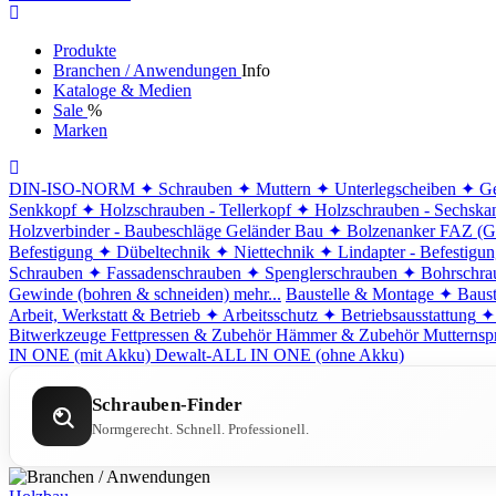
Produkte
Branchen / Anwendungen
Info
Kataloge & Medien
Sale
%
Marken
DIN-ISO-NORM
✦ Schrauben
✦ Muttern
✦ Unterlegscheiben
✦ Ge
Senkkopf
✦ Holzschrauben - Tellerkopf
✦ Holzschrauben - Sechska
Holzverbinder - Baubeschläge
Geländer Bau
✦ Bolzenanker FAZ (G
Befestigung
✦ Dübeltechnik
✦ Niettechnik
✦ Lindapter - Befestigu
Schrauben
✦ Fassadenschrauben
✦ Spenglerschrauben
✦ Bohrschra
Gewinde (bohren & schneiden)
mehr...
Baustelle & Montage
✦ Baust
Arbeit, Werkstatt & Betrieb
✦ Arbeitsschutz
✦ Betriebsausstattung
✦
Bitwerkzeuge
Fettpressen & Zubehör
Hämmer & Zubehör
Mutternsp
IN ONE (mit Akku)
Dewalt-ALL IN ONE (ohne Akku)
Schrauben-Finder
Normgerecht. Schnell. Professionell.