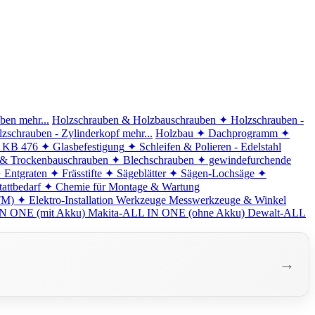
iben
mehr...
Holzschrauben & Holzbauschrauben
✦ Holzschrauben -
zschrauben - Zylinderkopf
mehr...
Holzbau
✦ Dachprogramm
✦
d KB 476
✦ Glasbefestigung
✦ Schleifen & Polieren - Edelstahl
 & Trockenbauschrauben
✦ Blechschrauben
✦ gewindefurchende
 Entgraten
✦ Frässtifte
✦ Sägeblätter
✦ Sägen-Lochsäge
✦
attbedarf
✦ Chemie für Montage & Wartung
TM)
✦ Elektro-Installation
Werkzeuge
Messwerkzeuge & Winkel
N ONE (mit Akku)
Makita-ALL IN ONE (ohne Akku)
Dewalt-ALL
→