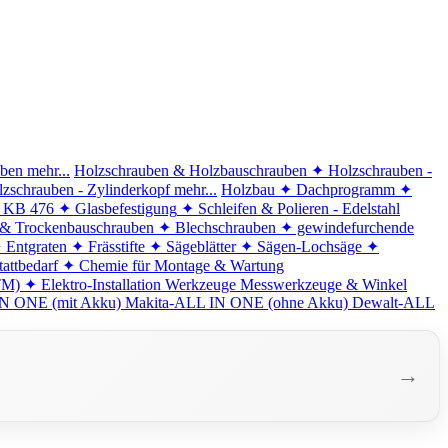
iben
mehr...
Holzschrauben & Holzbauschrauben
✦ Holzschrauben -
zschrauben - Zylinderkopf
mehr...
Holzbau
✦ Dachprogramm
✦
d KB 476
✦ Glasbefestigung
✦ Schleifen & Polieren - Edelstahl
 & Trockenbauschrauben
✦ Blechschrauben
✦ gewindefurchende
 Entgraten
✦ Frässtifte
✦ Sägeblätter
✦ Sägen-Lochsäge
✦
attbedarf
✦ Chemie für Montage & Wartung
TM)
✦ Elektro-Installation
Werkzeuge
Messwerkzeuge & Winkel
N ONE (mit Akku)
Makita-ALL IN ONE (ohne Akku)
Dewalt-ALL
→