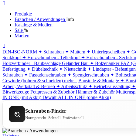
Produkte
Branchen / Anwendungen
Info
Kataloge & Medien
Sale
%
Marken
DIN-ISO-NORM
✦ Schrauben
✦ Muttern
✦ Unterlegscheiben
✦ Ge
Senkkopf
✦ Holzschrauben - Tellerkopf
✦ Holzschrauben - Sechska
Holzverbinder - Baubeschläge
Geländer Bau
✦ Bolzenanker FAZ (G
Befestigung
✦ Dübeltechnik
✦ Niettechnik
✦ Lindapter - Befestigu
Schrauben
✦ Fassadenschrauben
✦ Spenglerschrauben
✦ Bohrschra
Gewinde (bohren & schneiden)
mehr...
Baustelle & Montage
✦ Baust
Arbeit, Werkstatt & Betrieb
✦ Arbeitsschutz
✦ Betriebsausstattung
✦
Bitwerkzeuge
Fettpressen & Zubehör
Hämmer & Zubehör
Mutternsp
IN ONE (mit Akku)
Dewalt-ALL IN ONE (ohne Akku)
Schrauben-Finder
Normgerecht. Schnell. Professionell.