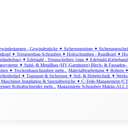
windestangen - Gewindestücke
✦ Sicherungsringe
✦ Sicherungssche
ntkopf
✦ Terrassenbau-Schrauben
✦ Holzschrauben - Rundkopf
✦ Hol
eländerbau)
✦ Edelstahl - Trennscheiben 1mm
✦ Edelstahl-Klebeban
ngssysteme
✦ Stahl- & Metallbau (HV-Garnituren)
Blech- & Fassaden-
uben
✦ Trockenbauschrauben
mehr...
Materialbearbeitung
✦ Bohren
✦
ellenbedarf
✦ Transport & Sicherung
✦ Seil- & Hebetechnik
✦ Werkst
 Maschinen
Installation & Spezialbereiche
✦ C-Teile-Management (C
renger
Rohrabschneider
mehr...
Magazinierte Schrauben
Makita-ALL I