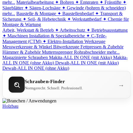
mehr...
Materialbearbeitung
✦ Bohren
✦ Entgraten
✦ Frässtifte
✦
Sägeblätter
✦ Sägen-Lochsäge
✦ Gewinde (bohren & schneiden)
mehr...
Baustelle & Montage
✦ Baustellenbedarf
✦ Transport &
Sicherung
✦ Seil- & Hebetechnik
✦ Werkstattbedarf
✦ Chemie für
Montage & Wartung
Arbeit, Werkstatt & Betrieb
✦ Arbeitsschutz
✦ Betriebsausstattung
✦ Maschinen
Installation & Spezialbereiche
✦ C-Teile-
Management (CTM)
✦ Elektro-Installation
Werkzeuge
Messwerkzeuge & Winkel
Bitwerkzeuge
Fettpressen & Zubehör
Hämmer & Zubehör
Mutternsprenger
Rohrabschneider
mehr...
Magazinierte Schrauben
Makita-ALL IN ONE (mit Akku)
Makita-
ALL IN ONE (ohne Akku)
Dewalt-ALL IN ONE (mit Akku)
Dewalt-ALL IN ONE (ohne Akku)
Schrauben-Finder
→
Normgerecht. Schnell. Professionell.
Holzbau