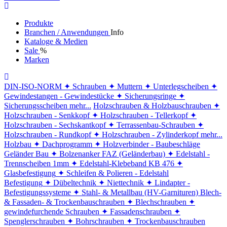
Produkte
Branchen / Anwendungen
Info
Kataloge & Medien
Sale
%
Marken
DIN-ISO-NORM
✦ Schrauben
✦ Muttern
✦ Unterlegscheiben
✦
Gewindestangen - Gewindestücke
✦ Sicherungsringe
✦
Sicherungsscheiben
mehr...
Holzschrauben & Holzbauschrauben
✦
Holzschrauben - Senkkopf
✦ Holzschrauben - Tellerkopf
✦
Holzschrauben - Sechskantkopf
✦ Terrassenbau-Schrauben
✦
Holzschrauben - Rundkopf
✦ Holzschrauben - Zylinderkopf
mehr...
Holzbau
✦ Dachprogramm
✦ Holzverbinder - Baubeschläge
Geländer Bau
✦ Bolzenanker FAZ (Geländerbau)
✦ Edelstahl -
Trennscheiben 1mm
✦ Edelstahl-Klebeband KB 476
✦
Glasbefestigung
✦ Schleifen & Polieren - Edelstahl
Befestigung
✦ Dübeltechnik
✦ Niettechnik
✦ Lindapter -
Befestigungssysteme
✦ Stahl- & Metallbau (HV-Garnituren)
Blech-
& Fassaden- & Trockenbauschrauben
✦ Blechschrauben
✦
gewindefurchende Schrauben
✦ Fassadenschrauben
✦
Spenglerschrauben
✦ Bohrschrauben
✦ Trockenbauschrauben