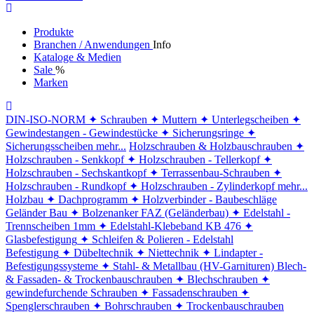
Produkte
Branchen / Anwendungen
Info
Kataloge & Medien
Sale
%
Marken
DIN-ISO-NORM
✦ Schrauben
✦ Muttern
✦ Unterlegscheiben
✦
Gewindestangen - Gewindestücke
✦ Sicherungsringe
✦
Sicherungsscheiben
mehr...
Holzschrauben & Holzbauschrauben
✦
Holzschrauben - Senkkopf
✦ Holzschrauben - Tellerkopf
✦
Holzschrauben - Sechskantkopf
✦ Terrassenbau-Schrauben
✦
Holzschrauben - Rundkopf
✦ Holzschrauben - Zylinderkopf
mehr...
Holzbau
✦ Dachprogramm
✦ Holzverbinder - Baubeschläge
Geländer Bau
✦ Bolzenanker FAZ (Geländerbau)
✦ Edelstahl -
Trennscheiben 1mm
✦ Edelstahl-Klebeband KB 476
✦
Glasbefestigung
✦ Schleifen & Polieren - Edelstahl
Befestigung
✦ Dübeltechnik
✦ Niettechnik
✦ Lindapter -
Befestigungssysteme
✦ Stahl- & Metallbau (HV-Garnituren)
Blech-
& Fassaden- & Trockenbauschrauben
✦ Blechschrauben
✦
gewindefurchende Schrauben
✦ Fassadenschrauben
✦
Spenglerschrauben
✦ Bohrschrauben
✦ Trockenbauschrauben