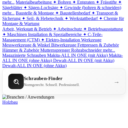
mehr...
Materialbearbeitung
✦ Bohren
✦ Entgraten
✦ Frässtifte
✦
Sägeblätter
✦ Sägen-Lochsäge
✦ Gewinde (bohren & schneiden)
mehr...
Baustelle & Montage
✦ Baustellenbedarf
✦ Transport &
Sicherung
✦ Seil- & Hebetechnik
✦ Werkstattbedarf
✦ Chemie für
Montage & Wartung
Arbeit, Werkstatt & Betrieb
✦ Arbeitsschutz
✦ Betriebsausstattung
✦ Maschinen
Installation & Spezialbereiche
✦ C-Teile-
Management (CTM)
✦ Elektro-Installation
Werkzeuge
Messwerkzeuge & Winkel
Bitwerkzeuge
Fettpressen & Zubehör
Hämmer & Zubehör
Mutternsprenger
Rohrabschneider
mehr...
Magazinierte Schrauben
Makita-ALL IN ONE (mit Akku)
Makita-
ALL IN ONE (ohne Akku)
Dewalt-ALL IN ONE (mit Akku)
Dewalt-ALL IN ONE (ohne Akku)
Schrauben-Finder
→
Normgerecht. Schnell. Professionell.
Holzbau