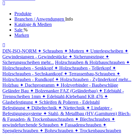
Produkte
Branchen / Anwendungen
Info
Kataloge & Medien
Sale
%
Marken
DIN-ISO-NORM
✦ Schrauben
✦ Muttern
✦ Unterlegscheiben
✦
Gewindestangen - Gewindestücke
✦ Sicherungsringe
✦
Sicherungsscheiben
mehr...
Holzschrauben & Holzbauschrauben
✦
Holzschrauben - Senkkopf
✦ Holzschrauben - Tellerkopf
✦
Holzschrauben - Sechskantkopf
✦ Terrassenbau-Schrauben
✦
Holzschrauben - Rundkopf
✦ Holzschrauben - Zylinderkopf
mehr...
Holzbau
✦ Dachprogramm
✦ Holzverbinder - Baubeschläge
Geländer Bau
✦ Bolzenanker FAZ (Geländerbau)
✦ Edelstahl -
Trennscheiben 1mm
✦ Edelstahl-Klebeband KB 476
✦
Glasbefestigung
✦ Schleifen & Polieren - Edelstahl
Befestigung
✦ Dübeltechnik
✦ Niettechnik
✦ Lindapter -
Befestigungssysteme
✦ Stahl- & Metallbau (HV-Garnituren)
Blech-
& Fassaden- & Trockenbauschrauben
✦ Blechschrauben
✦
gewindefurchende Schrauben
✦ Fassadenschrauben
✦
Spenglerschrauben
✦ Bohrschrauben
✦ Trockenbauschrauben