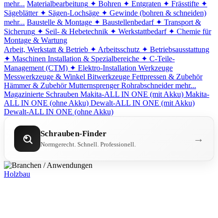
mehr...
Materialbearbeitung
✦ Bohren
✦ Entgraten
✦ Frässtifte
✦
Sägeblätter
✦ Sägen-Lochsäge
✦ Gewinde (bohren & schneiden)
mehr...
Baustelle & Montage
✦ Baustellenbedarf
✦ Transport &
Sicherung
✦ Seil- & Hebetechnik
✦ Werkstattbedarf
✦ Chemie für
Montage & Wartung
Arbeit, Werkstatt & Betrieb
✦ Arbeitsschutz
✦ Betriebsausstattung
✦ Maschinen
Installation & Spezialbereiche
✦ C-Teile-
Management (CTM)
✦ Elektro-Installation
Werkzeuge
Messwerkzeuge & Winkel
Bitwerkzeuge
Fettpressen & Zubehör
Hämmer & Zubehör
Mutternsprenger
Rohrabschneider
mehr...
Magazinierte Schrauben
Makita-ALL IN ONE (mit Akku)
Makita-
ALL IN ONE (ohne Akku)
Dewalt-ALL IN ONE (mit Akku)
Dewalt-ALL IN ONE (ohne Akku)
Schrauben-Finder
→
Normgerecht. Schnell. Professionell.
Holzbau