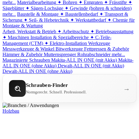
mehr...
Materialbearbeitung
✦ Bohren
✦ Entgraten
✦ Frässtifte
✦
Sägeblätter
✦ Sägen-Lochsäge
✦ Gewinde (bohren & schneiden)
mehr...
Baustelle & Montage
✦ Baustellenbedarf
✦ Transport &
Sicherung
✦ Seil- & Hebetechnik
✦ Werkstattbedarf
✦ Chemie für
Montage & Wartung
Arbeit, Werkstatt & Betrieb
✦ Arbeitsschutz
✦ Betriebsausstattung
✦ Maschinen
Installation & Spezialbereiche
✦ C-Teile-
Management (CTM)
✦ Elektro-Installation
Werkzeuge
Messwerkzeuge & Winkel
Bitwerkzeuge
Fettpressen & Zubehör
Hämmer & Zubehör
Mutternsprenger
Rohrabschneider
mehr...
Magazinierte Schrauben
Makita-ALL IN ONE (mit Akku)
Makita-
ALL IN ONE (ohne Akku)
Dewalt-ALL IN ONE (mit Akku)
Dewalt-ALL IN ONE (ohne Akku)
Schrauben-Finder
→
Normgerecht. Schnell. Professionell.
Holzbau