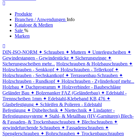
Produkte
Branchen / Anwendungen
Info
Kataloge & Medien
Sale
%
Marken
DIN-ISO-NORM
✦ Schrauben
✦ Muttern
✦ Unterlegscheiben
✦
Gewindestangen - Gewindestücke
✦ Sicherungsringe
✦
Sicherungsscheiben
mehr...
Holzschrauben & Holzbauschrauben
✦
Holzschrauben - Senkkopf
✦ Holzschrauben - Tellerkopf
✦
Holzschrauben - Sechskantkopf
✦ Terrassenbau-Schrauben
✦
Holzschrauben - Rundkopf
✦ Holzschrauben - Zylinderkopf
mehr...
Holzbau
✦ Dachprogramm
✦ Holzverbinder - Baubeschläge
Geländer Bau
✦ Bolzenanker FAZ (Geländerbau)
✦ Edelstahl -
Trennscheiben 1mm
✦ Edelstahl-Klebeband KB 476
✦
Glasbefestigung
✦ Schleifen & Polieren - Edelstahl
Befestigung
✦ Dübeltechnik
✦ Niettechnik
✦ Lindapter -
Befestigungssysteme
✦ Stahl- & Metallbau (HV-Garnituren)
Blech-
& Fassaden- & Trockenbauschrauben
✦ Blechschrauben
✦
gewindefurchende Schrauben
✦ Fassadenschrauben
✦
Spenglerschrauben
✦ Bohrschrauben
✦ Trockenbauschrauben