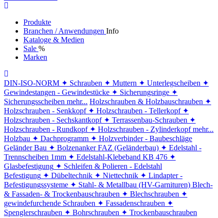
Produkte
Branchen / Anwendungen
Info
Kataloge & Medien
Sale
%
Marken
DIN-ISO-NORM
✦ Schrauben
✦ Muttern
✦ Unterlegscheiben
✦
Gewindestangen - Gewindestücke
✦ Sicherungsringe
✦
Sicherungsscheiben
mehr...
Holzschrauben & Holzbauschrauben
✦
Holzschrauben - Senkkopf
✦ Holzschrauben - Tellerkopf
✦
Holzschrauben - Sechskantkopf
✦ Terrassenbau-Schrauben
✦
Holzschrauben - Rundkopf
✦ Holzschrauben - Zylinderkopf
mehr...
Holzbau
✦ Dachprogramm
✦ Holzverbinder - Baubeschläge
Geländer Bau
✦ Bolzenanker FAZ (Geländerbau)
✦ Edelstahl -
Trennscheiben 1mm
✦ Edelstahl-Klebeband KB 476
✦
Glasbefestigung
✦ Schleifen & Polieren - Edelstahl
Befestigung
✦ Dübeltechnik
✦ Niettechnik
✦ Lindapter -
Befestigungssysteme
✦ Stahl- & Metallbau (HV-Garnituren)
Blech-
& Fassaden- & Trockenbauschrauben
✦ Blechschrauben
✦
gewindefurchende Schrauben
✦ Fassadenschrauben
✦
Spenglerschrauben
✦ Bohrschrauben
✦ Trockenbauschrauben