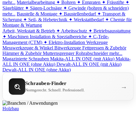
mehr...
Materialbearbeitung
✦ Bohren
✦ Entgraten
✦ Frässtifte
✦
Sägeblätter
✦ Sägen-Lochsäge
✦ Gewinde (bohren & schneiden)
mehr...
Baustelle & Montage
✦ Baustellenbedarf
✦ Transport &
Sicherung
✦ Seil- & Hebetechnik
✦ Werkstattbedarf
✦ Chemie für
Montage & Wartung
Arbeit, Werkstatt & Betrieb
✦ Arbeitsschutz
✦ Betriebsausstattung
✦ Maschinen
Installation & Spezialbereiche
✦ C-Teile-
Management (CTM)
✦ Elektro-Installation
Werkzeuge
Messwerkzeuge & Winkel
Bitwerkzeuge
Fettpressen & Zubehör
Hämmer & Zubehör
Mutternsprenger
Rohrabschneider
mehr...
Magazinierte Schrauben
Makita-ALL IN ONE (mit Akku)
Makita-
ALL IN ONE (ohne Akku)
Dewalt-ALL IN ONE (mit Akku)
Dewalt-ALL IN ONE (ohne Akku)
Schrauben-Finder
→
Normgerecht. Schnell. Professionell.
Holzbau