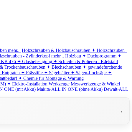
iben
mehr...
Holzschrauben & Holzbauschrauben
✦ Holzschrauben -
zschrauben - Zylinderkopf
mehr...
Holzbau
✦ Dachprogramm
✦
d KB 476
✦ Glasbefestigung
✦ Schleifen & Polieren - Edelstahl
 & Trockenbauschrauben
✦ Blechschrauben
✦ gewindefurchende
 Entgraten
✦ Frässtifte
✦ Sägeblätter
✦ Sägen-Lochsäge
✦
attbedarf
✦ Chemie für Montage & Wartung
TM)
✦ Elektro-Installation
Werkzeuge
Messwerkzeuge & Winkel
N ONE (mit Akku)
Makita-ALL IN ONE (ohne Akku)
Dewalt-ALL
→