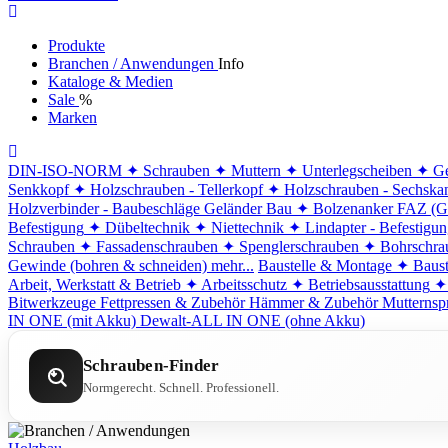
Produkte
Branchen / Anwendungen
Info
Kataloge & Medien
Sale
%
Marken
DIN-ISO-NORM
✦ Schrauben
✦ Muttern
✦ Unterlegscheiben
✦ Ge
Senkkopf
✦ Holzschrauben - Tellerkopf
✦ Holzschrauben - Sechska
Holzverbinder - Baubeschläge
Geländer Bau
✦ Bolzenanker FAZ (G
Befestigung
✦ Dübeltechnik
✦ Niettechnik
✦ Lindapter - Befestigu
Schrauben
✦ Fassadenschrauben
✦ Spenglerschrauben
✦ Bohrschra
Gewinde (bohren & schneiden)
mehr...
Baustelle & Montage
✦ Baust
Arbeit, Werkstatt & Betrieb
✦ Arbeitsschutz
✦ Betriebsausstattung
✦
Bitwerkzeuge
Fettpressen & Zubehör
Hämmer & Zubehör
Mutternsp
IN ONE (mit Akku)
Dewalt-ALL IN ONE (ohne Akku)
Schrauben-Finder
Normgerecht. Schnell. Professionell.