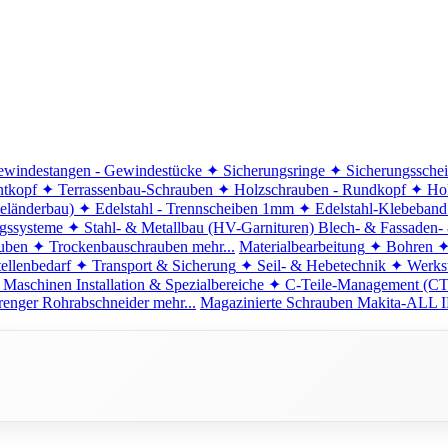
windestangen - Gewindestücke
✦ Sicherungsringe
✦ Sicherungssche
ntkopf
✦ Terrassenbau-Schrauben
✦ Holzschrauben - Rundkopf
✦ Hol
eländerbau)
✦ Edelstahl - Trennscheiben 1mm
✦ Edelstahl-Klebeban
ngssysteme
✦ Stahl- & Metallbau (HV-Garnituren)
Blech- & Fassaden-
uben
✦ Trockenbauschrauben
mehr...
Materialbearbeitung
✦ Bohren
✦
ellenbedarf
✦ Transport & Sicherung
✦ Seil- & Hebetechnik
✦ Werkst
 Maschinen
Installation & Spezialbereiche
✦ C-Teile-Management (C
renger
Rohrabschneider
mehr...
Magazinierte Schrauben
Makita-ALL I