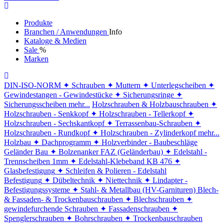
Produkte
Branchen / Anwendungen
Info
Kataloge & Medien
Sale
%
Marken
DIN-ISO-NORM
✦ Schrauben
✦ Muttern
✦ Unterlegscheiben
✦
Gewindestangen - Gewindestücke
✦ Sicherungsringe
✦
Sicherungsscheiben
mehr...
Holzschrauben & Holzbauschrauben
✦
Holzschrauben - Senkkopf
✦ Holzschrauben - Tellerkopf
✦
Holzschrauben - Sechskantkopf
✦ Terrassenbau-Schrauben
✦
Holzschrauben - Rundkopf
✦ Holzschrauben - Zylinderkopf
mehr...
Holzbau
✦ Dachprogramm
✦ Holzverbinder - Baubeschläge
Geländer Bau
✦ Bolzenanker FAZ (Geländerbau)
✦ Edelstahl -
Trennscheiben 1mm
✦ Edelstahl-Klebeband KB 476
✦
Glasbefestigung
✦ Schleifen & Polieren - Edelstahl
Befestigung
✦ Dübeltechnik
✦ Niettechnik
✦ Lindapter -
Befestigungssysteme
✦ Stahl- & Metallbau (HV-Garnituren)
Blech-
& Fassaden- & Trockenbauschrauben
✦ Blechschrauben
✦
gewindefurchende Schrauben
✦ Fassadenschrauben
✦
Spenglerschrauben
✦ Bohrschrauben
✦ Trockenbauschrauben