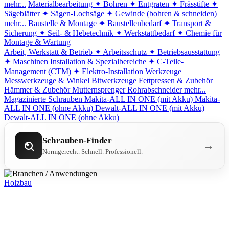
mehr...
Materialbearbeitung
✦ Bohren
✦ Entgraten
✦ Frässtifte
✦
Sägeblätter
✦ Sägen-Lochsäge
✦ Gewinde (bohren & schneiden)
mehr...
Baustelle & Montage
✦ Baustellenbedarf
✦ Transport &
Sicherung
✦ Seil- & Hebetechnik
✦ Werkstattbedarf
✦ Chemie für
Montage & Wartung
Arbeit, Werkstatt & Betrieb
✦ Arbeitsschutz
✦ Betriebsausstattung
✦ Maschinen
Installation & Spezialbereiche
✦ C-Teile-
Management (CTM)
✦ Elektro-Installation
Werkzeuge
Messwerkzeuge & Winkel
Bitwerkzeuge
Fettpressen & Zubehör
Hämmer & Zubehör
Mutternsprenger
Rohrabschneider
mehr...
Magazinierte Schrauben
Makita-ALL IN ONE (mit Akku)
Makita-
ALL IN ONE (ohne Akku)
Dewalt-ALL IN ONE (mit Akku)
Dewalt-ALL IN ONE (ohne Akku)
Schrauben-Finder
→
Normgerecht. Schnell. Professionell.
Holzbau