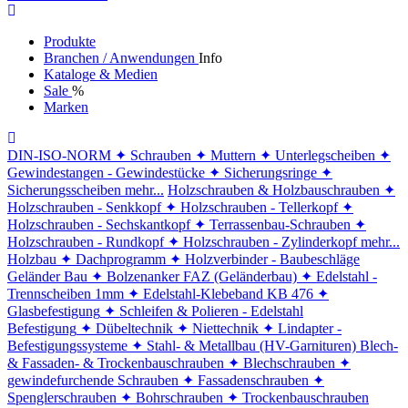
Produkte
Branchen / Anwendungen
Info
Kataloge & Medien
Sale
%
Marken
DIN-ISO-NORM
✦ Schrauben
✦ Muttern
✦ Unterlegscheiben
✦
Gewindestangen - Gewindestücke
✦ Sicherungsringe
✦
Sicherungsscheiben
mehr...
Holzschrauben & Holzbauschrauben
✦
Holzschrauben - Senkkopf
✦ Holzschrauben - Tellerkopf
✦
Holzschrauben - Sechskantkopf
✦ Terrassenbau-Schrauben
✦
Holzschrauben - Rundkopf
✦ Holzschrauben - Zylinderkopf
mehr...
Holzbau
✦ Dachprogramm
✦ Holzverbinder - Baubeschläge
Geländer Bau
✦ Bolzenanker FAZ (Geländerbau)
✦ Edelstahl -
Trennscheiben 1mm
✦ Edelstahl-Klebeband KB 476
✦
Glasbefestigung
✦ Schleifen & Polieren - Edelstahl
Befestigung
✦ Dübeltechnik
✦ Niettechnik
✦ Lindapter -
Befestigungssysteme
✦ Stahl- & Metallbau (HV-Garnituren)
Blech-
& Fassaden- & Trockenbauschrauben
✦ Blechschrauben
✦
gewindefurchende Schrauben
✦ Fassadenschrauben
✦
Spenglerschrauben
✦ Bohrschrauben
✦ Trockenbauschrauben