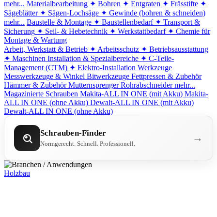
mehr...
Materialbearbeitung
✦ Bohren
✦ Entgraten
✦ Frässtifte
✦
Sägeblätter
✦ Sägen-Lochsäge
✦ Gewinde (bohren & schneiden)
mehr...
Baustelle & Montage
✦ Baustellenbedarf
✦ Transport &
Sicherung
✦ Seil- & Hebetechnik
✦ Werkstattbedarf
✦ Chemie für
Montage & Wartung
Arbeit, Werkstatt & Betrieb
✦ Arbeitsschutz
✦ Betriebsausstattung
✦ Maschinen
Installation & Spezialbereiche
✦ C-Teile-
Management (CTM)
✦ Elektro-Installation
Werkzeuge
Messwerkzeuge & Winkel
Bitwerkzeuge
Fettpressen & Zubehör
Hämmer & Zubehör
Mutternsprenger
Rohrabschneider
mehr...
Magazinierte Schrauben
Makita-ALL IN ONE (mit Akku)
Makita-
ALL IN ONE (ohne Akku)
Dewalt-ALL IN ONE (mit Akku)
Dewalt-ALL IN ONE (ohne Akku)
Schrauben-Finder
→
Normgerecht. Schnell. Professionell.
Holzbau