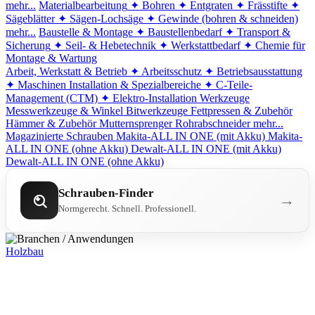
mehr...
Materialbearbeitung
✦ Bohren
✦ Entgraten
✦ Frässtifte
✦
Sägeblätter
✦ Sägen-Lochsäge
✦ Gewinde (bohren & schneiden)
mehr...
Baustelle & Montage
✦ Baustellenbedarf
✦ Transport &
Sicherung
✦ Seil- & Hebetechnik
✦ Werkstattbedarf
✦ Chemie für
Montage & Wartung
Arbeit, Werkstatt & Betrieb
✦ Arbeitsschutz
✦ Betriebsausstattung
✦ Maschinen
Installation & Spezialbereiche
✦ C-Teile-
Management (CTM)
✦ Elektro-Installation
Werkzeuge
Messwerkzeuge & Winkel
Bitwerkzeuge
Fettpressen & Zubehör
Hämmer & Zubehör
Mutternsprenger
Rohrabschneider
mehr...
Magazinierte Schrauben
Makita-ALL IN ONE (mit Akku)
Makita-
ALL IN ONE (ohne Akku)
Dewalt-ALL IN ONE (mit Akku)
Dewalt-ALL IN ONE (ohne Akku)
Schrauben-Finder
→
Normgerecht. Schnell. Professionell.
Holzbau