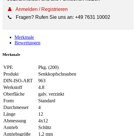
👤
Anmelden / Registrieren
📞
Fragen? Rufen Sie uns an:
+49 7631 10002
Merkmale
Bewertungen
Merkmale
VPE
Pkg. (200)
Produkt
Senkkopfschrauben
DIN-ISO-ART
963
Werkstoff
4.8
Oberfläche
galv. verzinkt
Form
Standard
Durchmesser
4
Länge
12
Abmessung
4x12
Antrieb
Schlitz
Antriebsgröße
1,2 mm