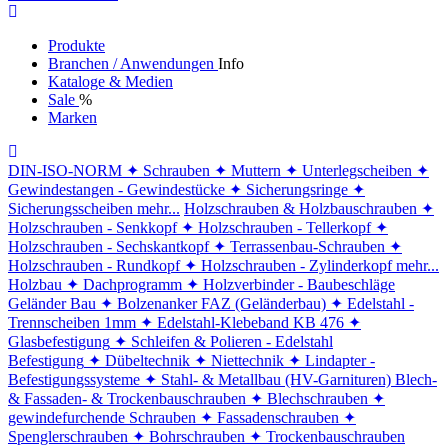
Produkte
Branchen / Anwendungen
Info
Kataloge & Medien
Sale
%
Marken
DIN-ISO-NORM
✦ Schrauben
✦ Muttern
✦ Unterlegscheiben
✦
Gewindestangen - Gewindestücke
✦ Sicherungsringe
✦
Sicherungsscheiben
mehr...
Holzschrauben & Holzbauschrauben
✦
Holzschrauben - Senkkopf
✦ Holzschrauben - Tellerkopf
✦
Holzschrauben - Sechskantkopf
✦ Terrassenbau-Schrauben
✦
Holzschrauben - Rundkopf
✦ Holzschrauben - Zylinderkopf
mehr...
Holzbau
✦ Dachprogramm
✦ Holzverbinder - Baubeschläge
Geländer Bau
✦ Bolzenanker FAZ (Geländerbau)
✦ Edelstahl -
Trennscheiben 1mm
✦ Edelstahl-Klebeband KB 476
✦
Glasbefestigung
✦ Schleifen & Polieren - Edelstahl
Befestigung
✦ Dübeltechnik
✦ Niettechnik
✦ Lindapter -
Befestigungssysteme
✦ Stahl- & Metallbau (HV-Garnituren)
Blech-
& Fassaden- & Trockenbauschrauben
✦ Blechschrauben
✦
gewindefurchende Schrauben
✦ Fassadenschrauben
✦
Spenglerschrauben
✦ Bohrschrauben
✦ Trockenbauschrauben