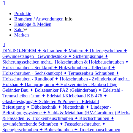
Produkte
Branchen / Anwendungen
Info
Kataloge & Medien
Sale
%
Marken
DIN-ISO-NORM
✦ Schrauben
✦ Muttern
✦ Unterlegscheiben
✦
Gewindestangen - Gewindestücke
✦ Sicherungsringe
✦
Sicherungsscheiben
mehr...
Holzschrauben & Holzbauschrauben
✦
Holzschrauben - Senkkopf
✦ Holzschrauben - Tellerkopf
✦
Holzschrauben - Sechskantkopf
✦ Terrassenbau-Schrauben
✦
Holzschrauben - Rundkopf
✦ Holzschrauben - Zylinderkopf
mehr...
Holzbau
✦ Dachprogramm
✦ Holzverbinder - Baubeschläge
Geländer Bau
✦ Bolzenanker FAZ (Geländerbau)
✦ Edelstahl -
Trennscheiben 1mm
✦ Edelstahl-Klebeband KB 476
✦
Glasbefestigung
✦ Schleifen & Polieren - Edelstahl
Befestigung
✦ Dübeltechnik
✦ Niettechnik
✦ Lindapter -
Befestigungssysteme
✦ Stahl- & Metallbau (HV-Garnituren)
Blech-
& Fassaden- & Trockenbauschrauben
✦ Blechschrauben
✦
gewindefurchende Schrauben
✦ Fassadenschrauben
✦
Spenglerschrauben
✦ Bohrschrauben
✦ Trockenbauschrauben