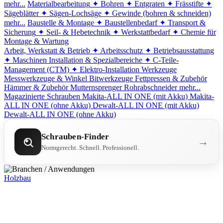
mehr...
Materialbearbeitung
✦ Bohren
✦ Entgraten
✦ Frässtifte
✦
Sägeblätter
✦ Sägen-Lochsäge
✦ Gewinde (bohren & schneiden)
mehr...
Baustelle & Montage
✦ Baustellenbedarf
✦ Transport &
Sicherung
✦ Seil- & Hebetechnik
✦ Werkstattbedarf
✦ Chemie für
Montage & Wartung
Arbeit, Werkstatt & Betrieb
✦ Arbeitsschutz
✦ Betriebsausstattung
✦ Maschinen
Installation & Spezialbereiche
✦ C-Teile-
Management (CTM)
✦ Elektro-Installation
Werkzeuge
Messwerkzeuge & Winkel
Bitwerkzeuge
Fettpressen & Zubehör
Hämmer & Zubehör
Mutternsprenger
Rohrabschneider
mehr...
Magazinierte Schrauben
Makita-ALL IN ONE (mit Akku)
Makita-
ALL IN ONE (ohne Akku)
Dewalt-ALL IN ONE (mit Akku)
Dewalt-ALL IN ONE (ohne Akku)
Schrauben-Finder
→
Normgerecht. Schnell. Professionell.
Holzbau