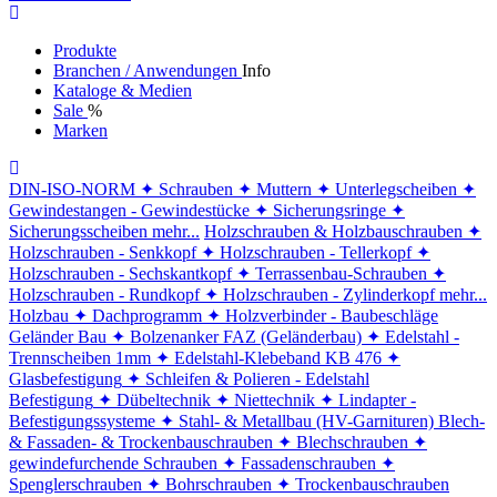
Produkte
Branchen / Anwendungen
Info
Kataloge & Medien
Sale
%
Marken
DIN-ISO-NORM
✦ Schrauben
✦ Muttern
✦ Unterlegscheiben
✦
Gewindestangen - Gewindestücke
✦ Sicherungsringe
✦
Sicherungsscheiben
mehr...
Holzschrauben & Holzbauschrauben
✦
Holzschrauben - Senkkopf
✦ Holzschrauben - Tellerkopf
✦
Holzschrauben - Sechskantkopf
✦ Terrassenbau-Schrauben
✦
Holzschrauben - Rundkopf
✦ Holzschrauben - Zylinderkopf
mehr...
Holzbau
✦ Dachprogramm
✦ Holzverbinder - Baubeschläge
Geländer Bau
✦ Bolzenanker FAZ (Geländerbau)
✦ Edelstahl -
Trennscheiben 1mm
✦ Edelstahl-Klebeband KB 476
✦
Glasbefestigung
✦ Schleifen & Polieren - Edelstahl
Befestigung
✦ Dübeltechnik
✦ Niettechnik
✦ Lindapter -
Befestigungssysteme
✦ Stahl- & Metallbau (HV-Garnituren)
Blech-
& Fassaden- & Trockenbauschrauben
✦ Blechschrauben
✦
gewindefurchende Schrauben
✦ Fassadenschrauben
✦
Spenglerschrauben
✦ Bohrschrauben
✦ Trockenbauschrauben