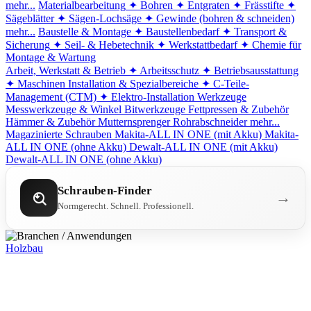
mehr...
Materialbearbeitung
✦ Bohren
✦ Entgraten
✦ Frässtifte
✦
Sägeblätter
✦ Sägen-Lochsäge
✦ Gewinde (bohren & schneiden)
mehr...
Baustelle & Montage
✦ Baustellenbedarf
✦ Transport &
Sicherung
✦ Seil- & Hebetechnik
✦ Werkstattbedarf
✦ Chemie für
Montage & Wartung
Arbeit, Werkstatt & Betrieb
✦ Arbeitsschutz
✦ Betriebsausstattung
✦ Maschinen
Installation & Spezialbereiche
✦ C-Teile-
Management (CTM)
✦ Elektro-Installation
Werkzeuge
Messwerkzeuge & Winkel
Bitwerkzeuge
Fettpressen & Zubehör
Hämmer & Zubehör
Mutternsprenger
Rohrabschneider
mehr...
Magazinierte Schrauben
Makita-ALL IN ONE (mit Akku)
Makita-
ALL IN ONE (ohne Akku)
Dewalt-ALL IN ONE (mit Akku)
Dewalt-ALL IN ONE (ohne Akku)
Schrauben-Finder
→
Normgerecht. Schnell. Professionell.
Holzbau