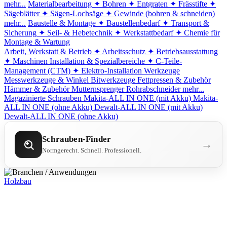
mehr...
Materialbearbeitung
✦ Bohren
✦ Entgraten
✦ Frässtifte
✦
Sägeblätter
✦ Sägen-Lochsäge
✦ Gewinde (bohren & schneiden)
mehr...
Baustelle & Montage
✦ Baustellenbedarf
✦ Transport &
Sicherung
✦ Seil- & Hebetechnik
✦ Werkstattbedarf
✦ Chemie für
Montage & Wartung
Arbeit, Werkstatt & Betrieb
✦ Arbeitsschutz
✦ Betriebsausstattung
✦ Maschinen
Installation & Spezialbereiche
✦ C-Teile-
Management (CTM)
✦ Elektro-Installation
Werkzeuge
Messwerkzeuge & Winkel
Bitwerkzeuge
Fettpressen & Zubehör
Hämmer & Zubehör
Mutternsprenger
Rohrabschneider
mehr...
Magazinierte Schrauben
Makita-ALL IN ONE (mit Akku)
Makita-
ALL IN ONE (ohne Akku)
Dewalt-ALL IN ONE (mit Akku)
Dewalt-ALL IN ONE (ohne Akku)
Schrauben-Finder
→
Normgerecht. Schnell. Professionell.
Holzbau