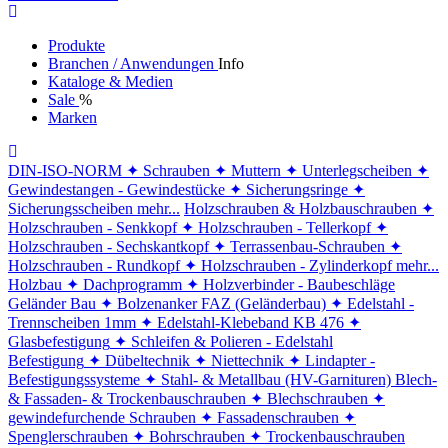
Produkte
Branchen / Anwendungen
Info
Kataloge & Medien
Sale
%
Marken
DIN-ISO-NORM
✦ Schrauben
✦ Muttern
✦ Unterlegscheiben
✦
Gewindestangen - Gewindestücke
✦ Sicherungsringe
✦
Sicherungsscheiben
mehr...
Holzschrauben & Holzbauschrauben
✦
Holzschrauben - Senkkopf
✦ Holzschrauben - Tellerkopf
✦
Holzschrauben - Sechskantkopf
✦ Terrassenbau-Schrauben
✦
Holzschrauben - Rundkopf
✦ Holzschrauben - Zylinderkopf
mehr...
Holzbau
✦ Dachprogramm
✦ Holzverbinder - Baubeschläge
Geländer Bau
✦ Bolzenanker FAZ (Geländerbau)
✦ Edelstahl -
Trennscheiben 1mm
✦ Edelstahl-Klebeband KB 476
✦
Glasbefestigung
✦ Schleifen & Polieren - Edelstahl
Befestigung
✦ Dübeltechnik
✦ Niettechnik
✦ Lindapter -
Befestigungssysteme
✦ Stahl- & Metallbau (HV-Garnituren)
Blech-
& Fassaden- & Trockenbauschrauben
✦ Blechschrauben
✦
gewindefurchende Schrauben
✦ Fassadenschrauben
✦
Spenglerschrauben
✦ Bohrschrauben
✦ Trockenbauschrauben