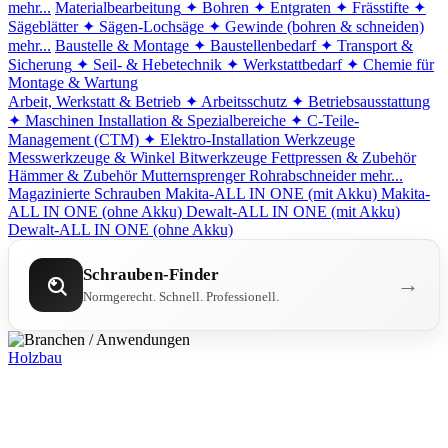
mehr...
Materialbearbeitung
✦ Bohren
✦ Entgraten
✦ Frässtifte
✦
Sägeblätter
✦ Sägen-Lochsäge
✦ Gewinde (bohren & schneiden)
mehr...
Baustelle & Montage
✦ Baustellenbedarf
✦ Transport &
Sicherung
✦ Seil- & Hebetechnik
✦ Werkstattbedarf
✦ Chemie für
Montage & Wartung
Arbeit, Werkstatt & Betrieb
✦ Arbeitsschutz
✦ Betriebsausstattung
✦ Maschinen
Installation & Spezialbereiche
✦ C-Teile-
Management (CTM)
✦ Elektro-Installation
Werkzeuge
Messwerkzeuge & Winkel
Bitwerkzeuge
Fettpressen & Zubehör
Hämmer & Zubehör
Mutternsprenger
Rohrabschneider
mehr...
Magazinierte Schrauben
Makita-ALL IN ONE (mit Akku)
Makita-
ALL IN ONE (ohne Akku)
Dewalt-ALL IN ONE (mit Akku)
Dewalt-ALL IN ONE (ohne Akku)
Schrauben-Finder
→
Normgerecht. Schnell. Professionell.
Holzbau