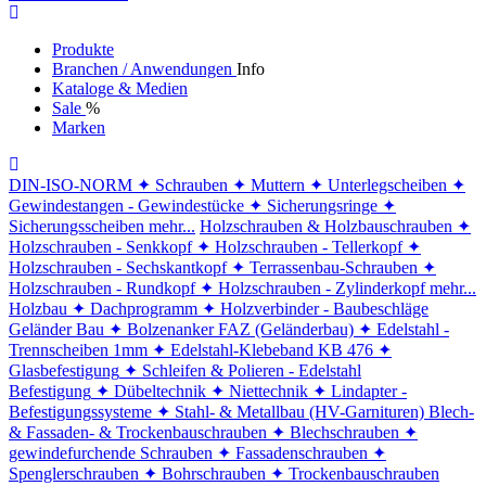
Produkte
Branchen / Anwendungen
Info
Kataloge & Medien
Sale
%
Marken
DIN-ISO-NORM
✦ Schrauben
✦ Muttern
✦ Unterlegscheiben
✦
Gewindestangen - Gewindestücke
✦ Sicherungsringe
✦
Sicherungsscheiben
mehr...
Holzschrauben & Holzbauschrauben
✦
Holzschrauben - Senkkopf
✦ Holzschrauben - Tellerkopf
✦
Holzschrauben - Sechskantkopf
✦ Terrassenbau-Schrauben
✦
Holzschrauben - Rundkopf
✦ Holzschrauben - Zylinderkopf
mehr...
Holzbau
✦ Dachprogramm
✦ Holzverbinder - Baubeschläge
Geländer Bau
✦ Bolzenanker FAZ (Geländerbau)
✦ Edelstahl -
Trennscheiben 1mm
✦ Edelstahl-Klebeband KB 476
✦
Glasbefestigung
✦ Schleifen & Polieren - Edelstahl
Befestigung
✦ Dübeltechnik
✦ Niettechnik
✦ Lindapter -
Befestigungssysteme
✦ Stahl- & Metallbau (HV-Garnituren)
Blech-
& Fassaden- & Trockenbauschrauben
✦ Blechschrauben
✦
gewindefurchende Schrauben
✦ Fassadenschrauben
✦
Spenglerschrauben
✦ Bohrschrauben
✦ Trockenbauschrauben