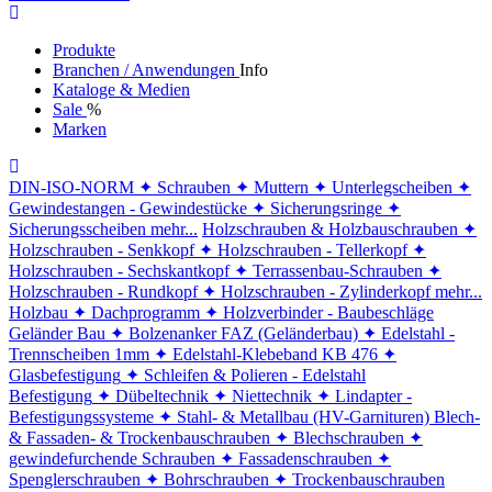
Produkte
Branchen / Anwendungen
Info
Kataloge & Medien
Sale
%
Marken
DIN-ISO-NORM
✦ Schrauben
✦ Muttern
✦ Unterlegscheiben
✦
Gewindestangen - Gewindestücke
✦ Sicherungsringe
✦
Sicherungsscheiben
mehr...
Holzschrauben & Holzbauschrauben
✦
Holzschrauben - Senkkopf
✦ Holzschrauben - Tellerkopf
✦
Holzschrauben - Sechskantkopf
✦ Terrassenbau-Schrauben
✦
Holzschrauben - Rundkopf
✦ Holzschrauben - Zylinderkopf
mehr...
Holzbau
✦ Dachprogramm
✦ Holzverbinder - Baubeschläge
Geländer Bau
✦ Bolzenanker FAZ (Geländerbau)
✦ Edelstahl -
Trennscheiben 1mm
✦ Edelstahl-Klebeband KB 476
✦
Glasbefestigung
✦ Schleifen & Polieren - Edelstahl
Befestigung
✦ Dübeltechnik
✦ Niettechnik
✦ Lindapter -
Befestigungssysteme
✦ Stahl- & Metallbau (HV-Garnituren)
Blech-
& Fassaden- & Trockenbauschrauben
✦ Blechschrauben
✦
gewindefurchende Schrauben
✦ Fassadenschrauben
✦
Spenglerschrauben
✦ Bohrschrauben
✦ Trockenbauschrauben