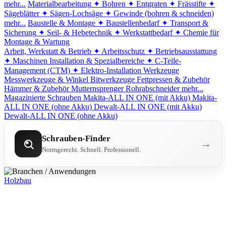
mehr...
Materialbearbeitung
✦ Bohren
✦ Entgraten
✦ Frässtifte
✦
Sägeblätter
✦ Sägen-Lochsäge
✦ Gewinde (bohren & schneiden)
mehr...
Baustelle & Montage
✦ Baustellenbedarf
✦ Transport &
Sicherung
✦ Seil- & Hebetechnik
✦ Werkstattbedarf
✦ Chemie für
Montage & Wartung
Arbeit, Werkstatt & Betrieb
✦ Arbeitsschutz
✦ Betriebsausstattung
✦ Maschinen
Installation & Spezialbereiche
✦ C-Teile-
Management (CTM)
✦ Elektro-Installation
Werkzeuge
Messwerkzeuge & Winkel
Bitwerkzeuge
Fettpressen & Zubehör
Hämmer & Zubehör
Mutternsprenger
Rohrabschneider
mehr...
Magazinierte Schrauben
Makita-ALL IN ONE (mit Akku)
Makita-
ALL IN ONE (ohne Akku)
Dewalt-ALL IN ONE (mit Akku)
Dewalt-ALL IN ONE (ohne Akku)
Schrauben-Finder
→
Normgerecht. Schnell. Professionell.
Holzbau