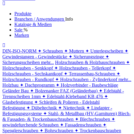
Produkte
Branchen / Anwendungen
Info
Kataloge & Medien
Sale
%
Marken
DIN-ISO-NORM
✦ Schrauben
✦ Muttern
✦ Unterlegscheiben
✦
Gewindestangen - Gewindestücke
✦ Sicherungsringe
✦
Sicherungsscheiben
mehr...
Holzschrauben & Holzbauschrauben
✦
Holzschrauben - Senkkopf
✦ Holzschrauben - Tellerkopf
✦
Holzschrauben - Sechskantkopf
✦ Terrassenbau-Schrauben
✦
Holzschrauben - Rundkopf
✦ Holzschrauben - Zylinderkopf
mehr...
Holzbau
✦ Dachprogramm
✦ Holzverbinder - Baubeschläge
Geländer Bau
✦ Bolzenanker FAZ (Geländerbau)
✦ Edelstahl -
Trennscheiben 1mm
✦ Edelstahl-Klebeband KB 476
✦
Glasbefestigung
✦ Schleifen & Polieren - Edelstahl
Befestigung
✦ Dübeltechnik
✦ Niettechnik
✦ Lindapter -
Befestigungssysteme
✦ Stahl- & Metallbau (HV-Garnituren)
Blech-
& Fassaden- & Trockenbauschrauben
✦ Blechschrauben
✦
gewindefurchende Schrauben
✦ Fassadenschrauben
✦
Spenglerschrauben
✦ Bohrschrauben
✦ Trockenbauschrauben