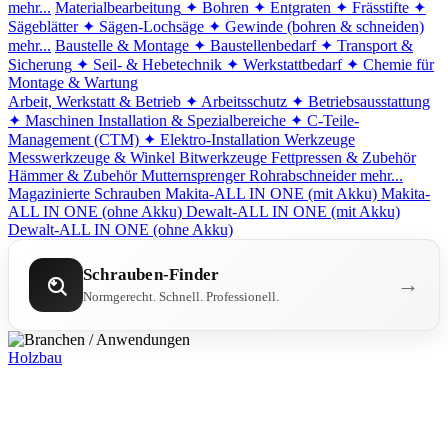
mehr...
Materialbearbeitung
✦ Bohren
✦ Entgraten
✦ Frässtifte
✦
Sägeblätter
✦ Sägen-Lochsäge
✦ Gewinde (bohren & schneiden)
mehr...
Baustelle & Montage
✦ Baustellenbedarf
✦ Transport &
Sicherung
✦ Seil- & Hebetechnik
✦ Werkstattbedarf
✦ Chemie für
Montage & Wartung
Arbeit, Werkstatt & Betrieb
✦ Arbeitsschutz
✦ Betriebsausstattung
✦ Maschinen
Installation & Spezialbereiche
✦ C-Teile-
Management (CTM)
✦ Elektro-Installation
Werkzeuge
Messwerkzeuge & Winkel
Bitwerkzeuge
Fettpressen & Zubehör
Hämmer & Zubehör
Mutternsprenger
Rohrabschneider
mehr...
Magazinierte Schrauben
Makita-ALL IN ONE (mit Akku)
Makita-
ALL IN ONE (ohne Akku)
Dewalt-ALL IN ONE (mit Akku)
Dewalt-ALL IN ONE (ohne Akku)
Schrauben-Finder
→
Normgerecht. Schnell. Professionell.
Holzbau