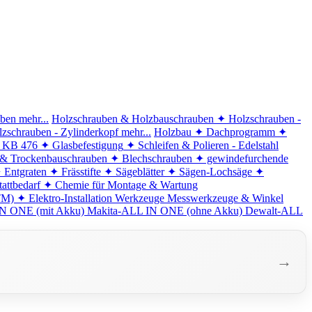
iben
mehr...
Holzschrauben & Holzbauschrauben
✦ Holzschrauben -
zschrauben - Zylinderkopf
mehr...
Holzbau
✦ Dachprogramm
✦
d KB 476
✦ Glasbefestigung
✦ Schleifen & Polieren - Edelstahl
 & Trockenbauschrauben
✦ Blechschrauben
✦ gewindefurchende
 Entgraten
✦ Frässtifte
✦ Sägeblätter
✦ Sägen-Lochsäge
✦
attbedarf
✦ Chemie für Montage & Wartung
TM)
✦ Elektro-Installation
Werkzeuge
Messwerkzeuge & Winkel
N ONE (mit Akku)
Makita-ALL IN ONE (ohne Akku)
Dewalt-ALL
→