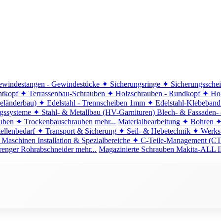
windestangen - Gewindestücke
✦ Sicherungsringe
✦ Sicherungssche
ntkopf
✦ Terrassenbau-Schrauben
✦ Holzschrauben - Rundkopf
✦ Hol
eländerbau)
✦ Edelstahl - Trennscheiben 1mm
✦ Edelstahl-Klebeban
ngssysteme
✦ Stahl- & Metallbau (HV-Garnituren)
Blech- & Fassaden-
uben
✦ Trockenbauschrauben
mehr...
Materialbearbeitung
✦ Bohren
✦
ellenbedarf
✦ Transport & Sicherung
✦ Seil- & Hebetechnik
✦ Werkst
 Maschinen
Installation & Spezialbereiche
✦ C-Teile-Management (C
renger
Rohrabschneider
mehr...
Magazinierte Schrauben
Makita-ALL I