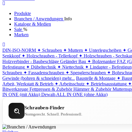
Produkte
Branchen / Anwendungen
Info
Kataloge & Medien
Sale
%
Marken
DIN-ISO-NORM
✦ Schrauben
✦ Muttern
✦ Unterlegscheiben
✦ Ge
Senkkopf
✦ Holzschrauben - Tellerkopf
✦ Holzschrauben - Sechska
Holzverbinder - Baubeschläge
Geländer Bau
✦ Bolzenanker FAZ (G
Befestigung
✦ Dübeltechnik
✦ Niettechnik
✦ Lindapter - Befestigu
Schrauben
✦ Fassadenschrauben
✦ Spenglerschrauben
✦ Bohrschra
Gewinde (bohren & schneiden)
mehr...
Baustelle & Montage
✦ Baust
Arbeit, Werkstatt & Betrieb
✦ Arbeitsschutz
✦ Betriebsausstattung
✦
Bitwerkzeuge
Fettpressen & Zubehör
Hämmer & Zubehör
Mutternsp
IN ONE (mit Akku)
Dewalt-ALL IN ONE (ohne Akku)
Schrauben-Finder
Normgerecht. Schnell. Professionell.