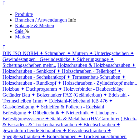
Produkte
Branchen / Anwendungen
Info
Kataloge & Medien
Sale
%
Marken
DIN-ISO-NORM
✦ Schrauben
✦ Muttern
✦ Unterlegscheiben
✦
Gewindestangen - Gewindestücke
✦ Sicherungsringe
✦
Sicherungsscheiben
mehr...
Holzschrauben & Holzbauschrauben
✦
Holzschrauben - Senkkopf
✦ Holzschrauben - Tellerkopf
✦
Holzschrauben - Sechskantkopf
✦ Terrassenbau-Schrauben
✦
Holzschrauben - Rundkopf
✦ Holzschrauben - Zylinderkopf
mehr...
Holzbau
✦ Dachprogramm
✦ Holzverbinder - Baubeschläge
Geländer Bau
✦ Bolzenanker FAZ (Geländerbau)
✦ Edelstahl -
Trennscheiben 1mm
✦ Edelstahl-Klebeband KB 476
✦
Glasbefestigung
✦ Schleifen & Polieren - Edelstahl
Befestigung
✦ Dübeltechnik
✦ Niettechnik
✦ Lindapter -
Befestigungssysteme
✦ Stahl- & Metallbau (HV-Garnituren)
Blech-
& Fassaden- & Trockenbauschrauben
✦ Blechschrauben
✦
gewindefurchende Schrauben
✦ Fassadenschrauben
✦
Spenglerschrauben
✦ Bohrschrauben
✦ Trockenbauschrauben