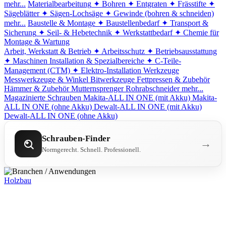
mehr...
Materialbearbeitung
✦ Bohren
✦ Entgraten
✦ Frässtifte
✦
Sägeblätter
✦ Sägen-Lochsäge
✦ Gewinde (bohren & schneiden)
mehr...
Baustelle & Montage
✦ Baustellenbedarf
✦ Transport &
Sicherung
✦ Seil- & Hebetechnik
✦ Werkstattbedarf
✦ Chemie für
Montage & Wartung
Arbeit, Werkstatt & Betrieb
✦ Arbeitsschutz
✦ Betriebsausstattung
✦ Maschinen
Installation & Spezialbereiche
✦ C-Teile-
Management (CTM)
✦ Elektro-Installation
Werkzeuge
Messwerkzeuge & Winkel
Bitwerkzeuge
Fettpressen & Zubehör
Hämmer & Zubehör
Mutternsprenger
Rohrabschneider
mehr...
Magazinierte Schrauben
Makita-ALL IN ONE (mit Akku)
Makita-
ALL IN ONE (ohne Akku)
Dewalt-ALL IN ONE (mit Akku)
Dewalt-ALL IN ONE (ohne Akku)
Schrauben-Finder
→
Normgerecht. Schnell. Professionell.
Holzbau