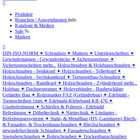
Produkte
Branchen / Anwendungen
Info
Kataloge & Medien
Sale
%
Marken
DIN-ISO-NORM
✦ Schrauben
✦ Muttern
✦ Unterlegscheiben
✦
Gewindestangen - Gewindestücke
✦ Sicherungsringe
✦
Sicherungsscheiben
mehr...
Holzschrauben & Holzbauschrauben
✦
Holzschrauben - Senkkopf
✦ Holzschrauben - Tellerkopf
✦
Holzschrauben - Sechskantkopf
✦ Terrassenbau-Schrauben
✦
Holzschrauben - Rundkopf
✦ Holzschrauben - Zylinderkopf
mehr...
Holzbau
✦ Dachprogramm
✦ Holzverbinder - Baubeschläge
Geländer Bau
✦ Bolzenanker FAZ (Geländerbau)
✦ Edelstahl -
Trennscheiben 1mm
✦ Edelstahl-Klebeband KB 476
✦
Glasbefestigung
✦ Schleifen & Polieren - Edelstahl
Befestigung
✦ Dübeltechnik
✦ Niettechnik
✦ Lindapter -
Befestigungssysteme
✦ Stahl- & Metallbau (HV-Garnituren)
Blech-
& Fassaden- & Trockenbauschrauben
✦ Blechschrauben
✦
gewindefurchende Schrauben
✦ Fassadenschrauben
✦
Spenglerschrauben
✦ Bohrschrauben
✦ Trockenbauschrauben