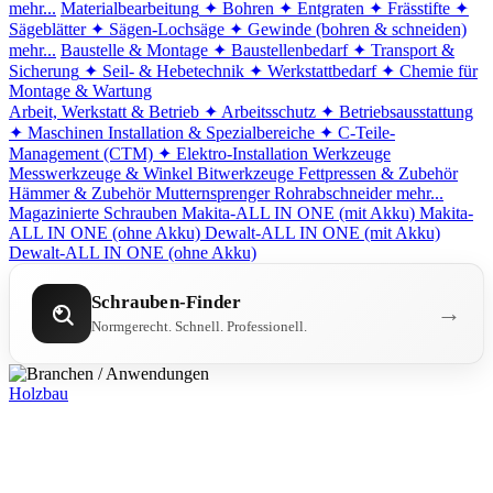
mehr...
Materialbearbeitung
✦ Bohren
✦ Entgraten
✦ Frässtifte
✦
Sägeblätter
✦ Sägen-Lochsäge
✦ Gewinde (bohren & schneiden)
mehr...
Baustelle & Montage
✦ Baustellenbedarf
✦ Transport &
Sicherung
✦ Seil- & Hebetechnik
✦ Werkstattbedarf
✦ Chemie für
Montage & Wartung
Arbeit, Werkstatt & Betrieb
✦ Arbeitsschutz
✦ Betriebsausstattung
✦ Maschinen
Installation & Spezialbereiche
✦ C-Teile-
Management (CTM)
✦ Elektro-Installation
Werkzeuge
Messwerkzeuge & Winkel
Bitwerkzeuge
Fettpressen & Zubehör
Hämmer & Zubehör
Mutternsprenger
Rohrabschneider
mehr...
Magazinierte Schrauben
Makita-ALL IN ONE (mit Akku)
Makita-
ALL IN ONE (ohne Akku)
Dewalt-ALL IN ONE (mit Akku)
Dewalt-ALL IN ONE (ohne Akku)
Schrauben-Finder
→
Normgerecht. Schnell. Professionell.
Holzbau