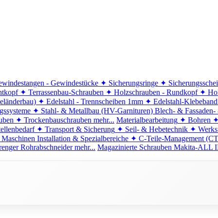
windestangen - Gewindestücke
✦ Sicherungsringe
✦ Sicherungssche
ntkopf
✦ Terrassenbau-Schrauben
✦ Holzschrauben - Rundkopf
✦ Hol
eländerbau)
✦ Edelstahl - Trennscheiben 1mm
✦ Edelstahl-Klebeban
ngssysteme
✦ Stahl- & Metallbau (HV-Garnituren)
Blech- & Fassaden-
uben
✦ Trockenbauschrauben
mehr...
Materialbearbeitung
✦ Bohren
✦
ellenbedarf
✦ Transport & Sicherung
✦ Seil- & Hebetechnik
✦ Werkst
 Maschinen
Installation & Spezialbereiche
✦ C-Teile-Management (C
renger
Rohrabschneider
mehr...
Magazinierte Schrauben
Makita-ALL I