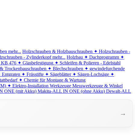
iben
mehr...
Holzschrauben & Holzbauschrauben
✦ Holzschrauben -
zschrauben - Zylinderkopf
mehr...
Holzbau
✦ Dachprogramm
✦
d KB 476
✦ Glasbefestigung
✦ Schleifen & Polieren - Edelstahl
 & Trockenbauschrauben
✦ Blechschrauben
✦ gewindefurchende
 Entgraten
✦ Frässtifte
✦ Sägeblätter
✦ Sägen-Lochsäge
✦
attbedarf
✦ Chemie für Montage & Wartung
TM)
✦ Elektro-Installation
Werkzeuge
Messwerkzeuge & Winkel
N ONE (mit Akku)
Makita-ALL IN ONE (ohne Akku)
Dewalt-ALL
→