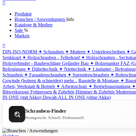
Produkte
Branchen / Anwendungen
Info
Kataloge & Medien
Sale
%
Marken
DIN-ISO-NORM
✦ Schrauben
✦ Muttern
✦ Unterlegscheiben
✦ Ge
Senkkopf
✦ Holzschrauben - Tellerkopf
✦ Holzschrauben - Sechska
Holzverbinder - Baubeschläge
Geländer Bau
✦ Bolzenanker FAZ (G
Befestigung
✦ Dübeltechnik
✦ Niettechnik
✦ Lindapter - Befestigu
Schrauben
✦ Fassadenschrauben
✦ Spenglerschrauben
✦ Bohrschra
Gewinde (bohren & schneiden)
mehr...
Baustelle & Montage
✦ Baust
Arbeit, Werkstatt & Betrieb
✦ Arbeitsschutz
✦ Betriebsausstattung
✦
Bitwerkzeuge
Fettpressen & Zubehör
Hämmer & Zubehör
Mutternsp
IN ONE (mit Akku)
Dewalt-ALL IN ONE (ohne Akku)
Schrauben-Finder
Normgerecht. Schnell. Professionell.