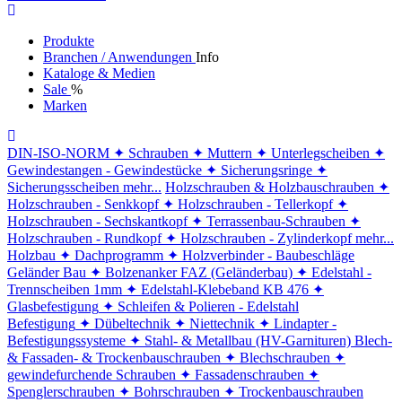
Produkte
Branchen / Anwendungen
Info
Kataloge & Medien
Sale
%
Marken
DIN-ISO-NORM
✦ Schrauben
✦ Muttern
✦ Unterlegscheiben
✦
Gewindestangen - Gewindestücke
✦ Sicherungsringe
✦
Sicherungsscheiben
mehr...
Holzschrauben & Holzbauschrauben
✦
Holzschrauben - Senkkopf
✦ Holzschrauben - Tellerkopf
✦
Holzschrauben - Sechskantkopf
✦ Terrassenbau-Schrauben
✦
Holzschrauben - Rundkopf
✦ Holzschrauben - Zylinderkopf
mehr...
Holzbau
✦ Dachprogramm
✦ Holzverbinder - Baubeschläge
Geländer Bau
✦ Bolzenanker FAZ (Geländerbau)
✦ Edelstahl -
Trennscheiben 1mm
✦ Edelstahl-Klebeband KB 476
✦
Glasbefestigung
✦ Schleifen & Polieren - Edelstahl
Befestigung
✦ Dübeltechnik
✦ Niettechnik
✦ Lindapter -
Befestigungssysteme
✦ Stahl- & Metallbau (HV-Garnituren)
Blech-
& Fassaden- & Trockenbauschrauben
✦ Blechschrauben
✦
gewindefurchende Schrauben
✦ Fassadenschrauben
✦
Spenglerschrauben
✦ Bohrschrauben
✦ Trockenbauschrauben