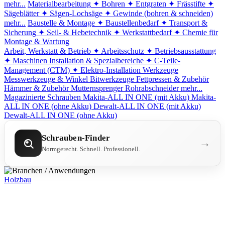
mehr...
Materialbearbeitung
✦ Bohren
✦ Entgraten
✦ Frässtifte
✦
Sägeblätter
✦ Sägen-Lochsäge
✦ Gewinde (bohren & schneiden)
mehr...
Baustelle & Montage
✦ Baustellenbedarf
✦ Transport &
Sicherung
✦ Seil- & Hebetechnik
✦ Werkstattbedarf
✦ Chemie für
Montage & Wartung
Arbeit, Werkstatt & Betrieb
✦ Arbeitsschutz
✦ Betriebsausstattung
✦ Maschinen
Installation & Spezialbereiche
✦ C-Teile-
Management (CTM)
✦ Elektro-Installation
Werkzeuge
Messwerkzeuge & Winkel
Bitwerkzeuge
Fettpressen & Zubehör
Hämmer & Zubehör
Mutternsprenger
Rohrabschneider
mehr...
Magazinierte Schrauben
Makita-ALL IN ONE (mit Akku)
Makita-
ALL IN ONE (ohne Akku)
Dewalt-ALL IN ONE (mit Akku)
Dewalt-ALL IN ONE (ohne Akku)
Schrauben-Finder
→
Normgerecht. Schnell. Professionell.
Holzbau