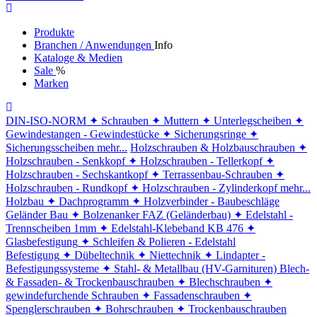
Produkte
Branchen / Anwendungen
Info
Kataloge & Medien
Sale
%
Marken
DIN-ISO-NORM
✦ Schrauben
✦ Muttern
✦ Unterlegscheiben
✦
Gewindestangen - Gewindestücke
✦ Sicherungsringe
✦
Sicherungsscheiben
mehr...
Holzschrauben & Holzbauschrauben
✦
Holzschrauben - Senkkopf
✦ Holzschrauben - Tellerkopf
✦
Holzschrauben - Sechskantkopf
✦ Terrassenbau-Schrauben
✦
Holzschrauben - Rundkopf
✦ Holzschrauben - Zylinderkopf
mehr...
Holzbau
✦ Dachprogramm
✦ Holzverbinder - Baubeschläge
Geländer Bau
✦ Bolzenanker FAZ (Geländerbau)
✦ Edelstahl -
Trennscheiben 1mm
✦ Edelstahl-Klebeband KB 476
✦
Glasbefestigung
✦ Schleifen & Polieren - Edelstahl
Befestigung
✦ Dübeltechnik
✦ Niettechnik
✦ Lindapter -
Befestigungssysteme
✦ Stahl- & Metallbau (HV-Garnituren)
Blech-
& Fassaden- & Trockenbauschrauben
✦ Blechschrauben
✦
gewindefurchende Schrauben
✦ Fassadenschrauben
✦
Spenglerschrauben
✦ Bohrschrauben
✦ Trockenbauschrauben