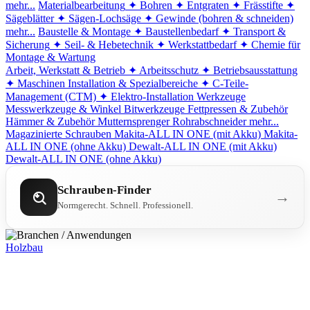
mehr...
Materialbearbeitung
✦ Bohren
✦ Entgraten
✦ Frässtifte
✦
Sägeblätter
✦ Sägen-Lochsäge
✦ Gewinde (bohren & schneiden)
mehr...
Baustelle & Montage
✦ Baustellenbedarf
✦ Transport &
Sicherung
✦ Seil- & Hebetechnik
✦ Werkstattbedarf
✦ Chemie für
Montage & Wartung
Arbeit, Werkstatt & Betrieb
✦ Arbeitsschutz
✦ Betriebsausstattung
✦ Maschinen
Installation & Spezialbereiche
✦ C-Teile-
Management (CTM)
✦ Elektro-Installation
Werkzeuge
Messwerkzeuge & Winkel
Bitwerkzeuge
Fettpressen & Zubehör
Hämmer & Zubehör
Mutternsprenger
Rohrabschneider
mehr...
Magazinierte Schrauben
Makita-ALL IN ONE (mit Akku)
Makita-
ALL IN ONE (ohne Akku)
Dewalt-ALL IN ONE (mit Akku)
Dewalt-ALL IN ONE (ohne Akku)
Schrauben-Finder
→
Normgerecht. Schnell. Professionell.
Holzbau