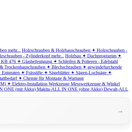
iben
mehr...
Holzschrauben & Holzbauschrauben
✦ Holzschrauben -
zschrauben - Zylinderkopf
mehr...
Holzbau
✦ Dachprogramm
✦
d KB 476
✦ Glasbefestigung
✦ Schleifen & Polieren - Edelstahl
 & Trockenbauschrauben
✦ Blechschrauben
✦ gewindefurchende
 Entgraten
✦ Frässtifte
✦ Sägeblätter
✦ Sägen-Lochsäge
✦
attbedarf
✦ Chemie für Montage & Wartung
TM)
✦ Elektro-Installation
Werkzeuge
Messwerkzeuge & Winkel
N ONE (mit Akku)
Makita-ALL IN ONE (ohne Akku)
Dewalt-ALL
→