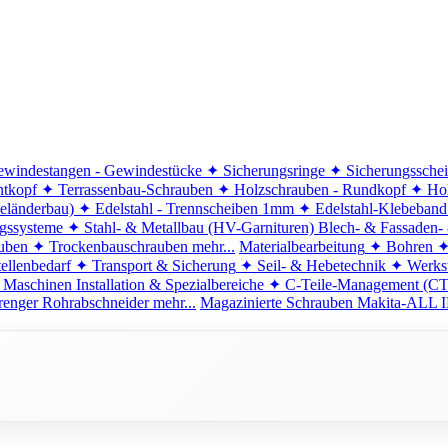
windestangen - Gewindestücke
✦ Sicherungsringe
✦ Sicherungssche
ntkopf
✦ Terrassenbau-Schrauben
✦ Holzschrauben - Rundkopf
✦ Hol
eländerbau)
✦ Edelstahl - Trennscheiben 1mm
✦ Edelstahl-Klebeban
ngssysteme
✦ Stahl- & Metallbau (HV-Garnituren)
Blech- & Fassaden-
uben
✦ Trockenbauschrauben
mehr...
Materialbearbeitung
✦ Bohren
✦
ellenbedarf
✦ Transport & Sicherung
✦ Seil- & Hebetechnik
✦ Werkst
 Maschinen
Installation & Spezialbereiche
✦ C-Teile-Management (C
renger
Rohrabschneider
mehr...
Magazinierte Schrauben
Makita-ALL I