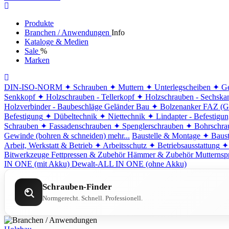
Produkte
Branchen / Anwendungen
Info
Kataloge & Medien
Sale
%
Marken
DIN-ISO-NORM
✦ Schrauben
✦ Muttern
✦ Unterlegscheiben
✦ Ge
Senkkopf
✦ Holzschrauben - Tellerkopf
✦ Holzschrauben - Sechska
Holzverbinder - Baubeschläge
Geländer Bau
✦ Bolzenanker FAZ (G
Befestigung
✦ Dübeltechnik
✦ Niettechnik
✦ Lindapter - Befestigu
Schrauben
✦ Fassadenschrauben
✦ Spenglerschrauben
✦ Bohrschra
Gewinde (bohren & schneiden)
mehr...
Baustelle & Montage
✦ Baust
Arbeit, Werkstatt & Betrieb
✦ Arbeitsschutz
✦ Betriebsausstattung
✦
Bitwerkzeuge
Fettpressen & Zubehör
Hämmer & Zubehör
Mutternsp
IN ONE (mit Akku)
Dewalt-ALL IN ONE (ohne Akku)
Schrauben-Finder
Normgerecht. Schnell. Professionell.