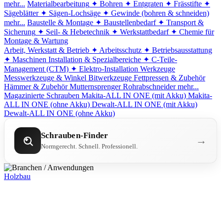
mehr...
Materialbearbeitung
✦ Bohren
✦ Entgraten
✦ Frässtifte
✦
Sägeblätter
✦ Sägen-Lochsäge
✦ Gewinde (bohren & schneiden)
mehr...
Baustelle & Montage
✦ Baustellenbedarf
✦ Transport &
Sicherung
✦ Seil- & Hebetechnik
✦ Werkstattbedarf
✦ Chemie für
Montage & Wartung
Arbeit, Werkstatt & Betrieb
✦ Arbeitsschutz
✦ Betriebsausstattung
✦ Maschinen
Installation & Spezialbereiche
✦ C-Teile-
Management (CTM)
✦ Elektro-Installation
Werkzeuge
Messwerkzeuge & Winkel
Bitwerkzeuge
Fettpressen & Zubehör
Hämmer & Zubehör
Mutternsprenger
Rohrabschneider
mehr...
Magazinierte Schrauben
Makita-ALL IN ONE (mit Akku)
Makita-
ALL IN ONE (ohne Akku)
Dewalt-ALL IN ONE (mit Akku)
Dewalt-ALL IN ONE (ohne Akku)
Schrauben-Finder
→
Normgerecht. Schnell. Professionell.
Holzbau