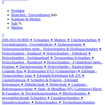
Produkte
Branchen / Anwendungen
Info
Kataloge & Medien
Sale
%
Marken
DIN-ISO-NORM
✦ Schrauben
✦ Muttern
✦ Unterlegscheiben
✦
Gewindestangen - Gewindestücke
✦ Sicherungsringe
✦
Sicherungsscheiben
mehr...
Holzschrauben & Holzbauschrauben
✦
Holzschrauben - Senkkopf
✦ Holzschrauben - Tellerkopf
✦
Holzschrauben - Sechskantkopf
✦ Terrassenbau-Schrauben
✦
Holzschrauben - Rundkopf
✦ Holzschrauben - Zylinderkopf
mehr...
Holzbau
✦ Dachprogramm
✦ Holzverbinder - Baubeschläge
Geländer Bau
✦ Bolzenanker FAZ (Geländerbau)
✦ Edelstahl -
Trennscheiben 1mm
✦ Edelstahl-Klebeband KB 476
✦
Glasbefestigung
✦ Schleifen & Polieren - Edelstahl
Befestigung
✦ Dübeltechnik
✦ Niettechnik
✦ Lindapter -
Befestigungssysteme
✦ Stahl- & Metallbau (HV-Garnituren)
Blech-
& Fassaden- & Trockenbauschrauben
✦ Blechschrauben
✦
gewindefurchende Schrauben
✦ Fassadenschrauben
✦
Spenglerschrauben
✦ Bohrschrauben
✦ Trockenbauschrauben