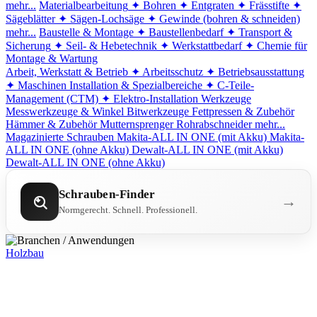
mehr...
Materialbearbeitung
✦ Bohren
✦ Entgraten
✦ Frässtifte
✦
Sägeblätter
✦ Sägen-Lochsäge
✦ Gewinde (bohren & schneiden)
mehr...
Baustelle & Montage
✦ Baustellenbedarf
✦ Transport &
Sicherung
✦ Seil- & Hebetechnik
✦ Werkstattbedarf
✦ Chemie für
Montage & Wartung
Arbeit, Werkstatt & Betrieb
✦ Arbeitsschutz
✦ Betriebsausstattung
✦ Maschinen
Installation & Spezialbereiche
✦ C-Teile-
Management (CTM)
✦ Elektro-Installation
Werkzeuge
Messwerkzeuge & Winkel
Bitwerkzeuge
Fettpressen & Zubehör
Hämmer & Zubehör
Mutternsprenger
Rohrabschneider
mehr...
Magazinierte Schrauben
Makita-ALL IN ONE (mit Akku)
Makita-
ALL IN ONE (ohne Akku)
Dewalt-ALL IN ONE (mit Akku)
Dewalt-ALL IN ONE (ohne Akku)
Schrauben-Finder
→
Normgerecht. Schnell. Professionell.
Holzbau