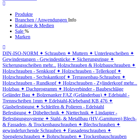
Produkte
Branchen / Anwendungen
Info
Kataloge & Medien
Sale
%
Marken
DIN-ISO-NORM
✦ Schrauben
✦ Muttern
✦ Unterlegscheiben
✦
Gewindestangen - Gewindestücke
✦ Sicherungsringe
✦
Sicherungsscheiben
mehr...
Holzschrauben & Holzbauschrauben
✦
Holzschrauben - Senkkopf
✦ Holzschrauben - Tellerkopf
✦
Holzschrauben - Sechskantkopf
✦ Terrassenbau-Schrauben
✦
Holzschrauben - Rundkopf
✦ Holzschrauben - Zylinderkopf
mehr...
Holzbau
✦ Dachprogramm
✦ Holzverbinder - Baubeschläge
Geländer Bau
✦ Bolzenanker FAZ (Geländerbau)
✦ Edelstahl -
Trennscheiben 1mm
✦ Edelstahl-Klebeband KB 476
✦
Glasbefestigung
✦ Schleifen & Polieren - Edelstahl
Befestigung
✦ Dübeltechnik
✦ Niettechnik
✦ Lindapter -
Befestigungssysteme
✦ Stahl- & Metallbau (HV-Garnituren)
Blech-
& Fassaden- & Trockenbauschrauben
✦ Blechschrauben
✦
gewindefurchende Schrauben
✦ Fassadenschrauben
✦
Spenglerschrauben
✦ Bohrschrauben
✦ Trockenbauschrauben