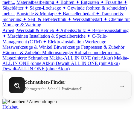
mehr...
Materialbearbeitung
✦ Bohren
✦ Entgraten
✦ Frässtifte
✦
Sägeblätter
✦ Sägen-Lochsäge
✦ Gewinde (bohren & schneiden)
mehr...
Baustelle & Montage
✦ Baustellenbedarf
✦ Transport &
Sicherung
✦ Seil- & Hebetechnik
✦ Werkstattbedarf
✦ Chemie für
Montage & Wartung
Arbeit, Werkstatt & Betrieb
✦ Arbeitsschutz
✦ Betriebsausstattung
✦ Maschinen
Installation & Spezialbereiche
✦ C-Teile-
Management (CTM)
✦ Elektro-Installation
Werkzeuge
Messwerkzeuge & Winkel
Bitwerkzeuge
Fettpressen & Zubehör
Hämmer & Zubehör
Mutternsprenger
Rohrabschneider
mehr...
Magazinierte Schrauben
Makita-ALL IN ONE (mit Akku)
Makita-
ALL IN ONE (ohne Akku)
Dewalt-ALL IN ONE (mit Akku)
Dewalt-ALL IN ONE (ohne Akku)
Schrauben-Finder
→
Normgerecht. Schnell. Professionell.
Holzbau