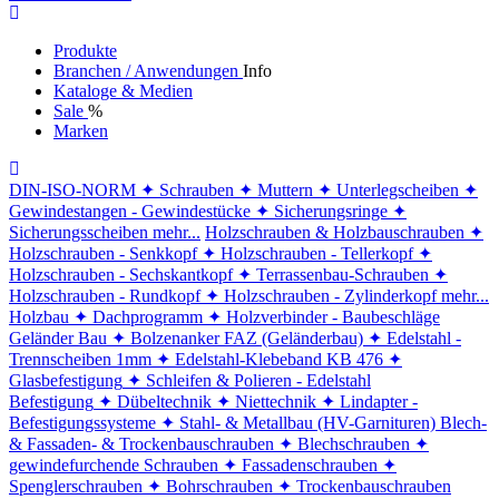
Produkte
Branchen / Anwendungen
Info
Kataloge & Medien
Sale
%
Marken
DIN-ISO-NORM
✦ Schrauben
✦ Muttern
✦ Unterlegscheiben
✦
Gewindestangen - Gewindestücke
✦ Sicherungsringe
✦
Sicherungsscheiben
mehr...
Holzschrauben & Holzbauschrauben
✦
Holzschrauben - Senkkopf
✦ Holzschrauben - Tellerkopf
✦
Holzschrauben - Sechskantkopf
✦ Terrassenbau-Schrauben
✦
Holzschrauben - Rundkopf
✦ Holzschrauben - Zylinderkopf
mehr...
Holzbau
✦ Dachprogramm
✦ Holzverbinder - Baubeschläge
Geländer Bau
✦ Bolzenanker FAZ (Geländerbau)
✦ Edelstahl -
Trennscheiben 1mm
✦ Edelstahl-Klebeband KB 476
✦
Glasbefestigung
✦ Schleifen & Polieren - Edelstahl
Befestigung
✦ Dübeltechnik
✦ Niettechnik
✦ Lindapter -
Befestigungssysteme
✦ Stahl- & Metallbau (HV-Garnituren)
Blech-
& Fassaden- & Trockenbauschrauben
✦ Blechschrauben
✦
gewindefurchende Schrauben
✦ Fassadenschrauben
✦
Spenglerschrauben
✦ Bohrschrauben
✦ Trockenbauschrauben