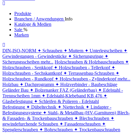
Produkte
Branchen / Anwendungen
Info
Kataloge & Medien
Sale
%
Marken
DIN-ISO-NORM
✦ Schrauben
✦ Muttern
✦ Unterlegscheiben
✦
Gewindestangen - Gewindestücke
✦ Sicherungsringe
✦
Sicherungsscheiben
mehr...
Holzschrauben & Holzbauschrauben
✦
Holzschrauben - Senkkopf
✦ Holzschrauben - Tellerkopf
✦
Holzschrauben - Sechskantkopf
✦ Terrassenbau-Schrauben
✦
Holzschrauben - Rundkopf
✦ Holzschrauben - Zylinderkopf
mehr...
Holzbau
✦ Dachprogramm
✦ Holzverbinder - Baubeschläge
Geländer Bau
✦ Bolzenanker FAZ (Geländerbau)
✦ Edelstahl -
Trennscheiben 1mm
✦ Edelstahl-Klebeband KB 476
✦
Glasbefestigung
✦ Schleifen & Polieren - Edelstahl
Befestigung
✦ Dübeltechnik
✦ Niettechnik
✦ Lindapter -
Befestigungssysteme
✦ Stahl- & Metallbau (HV-Garnituren)
Blech-
& Fassaden- & Trockenbauschrauben
✦ Blechschrauben
✦
gewindefurchende Schrauben
✦ Fassadenschrauben
✦
Spenglerschrauben
✦ Bohrschrauben
✦ Trockenbauschrauben