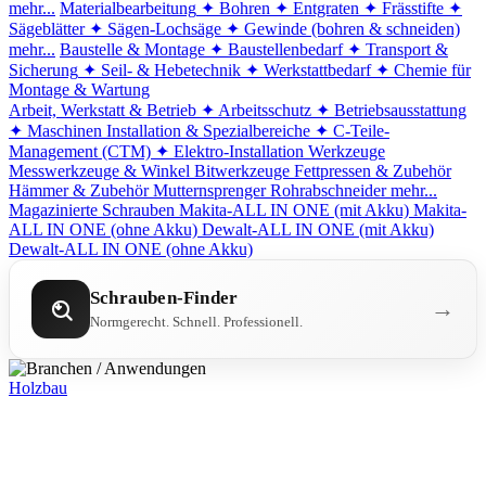
mehr...
Materialbearbeitung
✦ Bohren
✦ Entgraten
✦ Frässtifte
✦
Sägeblätter
✦ Sägen-Lochsäge
✦ Gewinde (bohren & schneiden)
mehr...
Baustelle & Montage
✦ Baustellenbedarf
✦ Transport &
Sicherung
✦ Seil- & Hebetechnik
✦ Werkstattbedarf
✦ Chemie für
Montage & Wartung
Arbeit, Werkstatt & Betrieb
✦ Arbeitsschutz
✦ Betriebsausstattung
✦ Maschinen
Installation & Spezialbereiche
✦ C-Teile-
Management (CTM)
✦ Elektro-Installation
Werkzeuge
Messwerkzeuge & Winkel
Bitwerkzeuge
Fettpressen & Zubehör
Hämmer & Zubehör
Mutternsprenger
Rohrabschneider
mehr...
Magazinierte Schrauben
Makita-ALL IN ONE (mit Akku)
Makita-
ALL IN ONE (ohne Akku)
Dewalt-ALL IN ONE (mit Akku)
Dewalt-ALL IN ONE (ohne Akku)
Schrauben-Finder
→
Normgerecht. Schnell. Professionell.
Holzbau