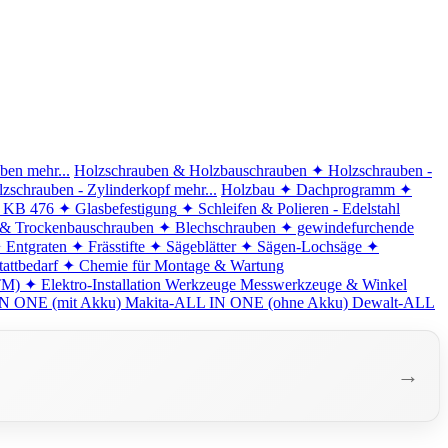
iben
mehr...
Holzschrauben & Holzbauschrauben
✦ Holzschrauben -
zschrauben - Zylinderkopf
mehr...
Holzbau
✦ Dachprogramm
✦
d KB 476
✦ Glasbefestigung
✦ Schleifen & Polieren - Edelstahl
 & Trockenbauschrauben
✦ Blechschrauben
✦ gewindefurchende
 Entgraten
✦ Frässtifte
✦ Sägeblätter
✦ Sägen-Lochsäge
✦
attbedarf
✦ Chemie für Montage & Wartung
TM)
✦ Elektro-Installation
Werkzeuge
Messwerkzeuge & Winkel
N ONE (mit Akku)
Makita-ALL IN ONE (ohne Akku)
Dewalt-ALL
→