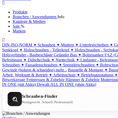
Produkte
Branchen / Anwendungen
Info
Kataloge & Medien
Sale
%
Marken
DIN-ISO-NORM
✦ Schrauben
✦ Muttern
✦ Unterlegscheiben
✦ Ge
Senkkopf
✦ Holzschrauben - Tellerkopf
✦ Holzschrauben - Sechska
Holzverbinder - Baubeschläge
Geländer Bau
✦ Bolzenanker FAZ (G
Befestigung
✦ Dübeltechnik
✦ Niettechnik
✦ Lindapter - Befestigu
Schrauben
✦ Fassadenschrauben
✦ Spenglerschrauben
✦ Bohrschra
Gewinde (bohren & schneiden)
mehr...
Baustelle & Montage
✦ Baust
Arbeit, Werkstatt & Betrieb
✦ Arbeitsschutz
✦ Betriebsausstattung
✦
Bitwerkzeuge
Fettpressen & Zubehör
Hämmer & Zubehör
Mutternsp
IN ONE (mit Akku)
Dewalt-ALL IN ONE (ohne Akku)
Schrauben-Finder
Normgerecht. Schnell. Professionell.