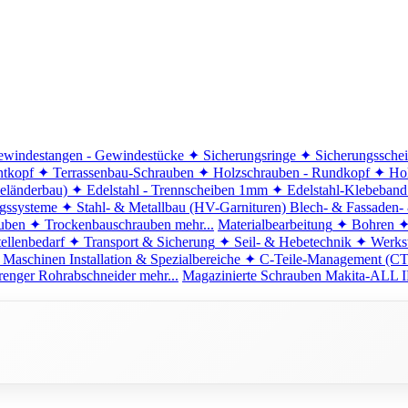
windestangen - Gewindestücke
✦ Sicherungsringe
✦ Sicherungssche
ntkopf
✦ Terrassenbau-Schrauben
✦ Holzschrauben - Rundkopf
✦ Hol
eländerbau)
✦ Edelstahl - Trennscheiben 1mm
✦ Edelstahl-Klebeban
ngssysteme
✦ Stahl- & Metallbau (HV-Garnituren)
Blech- & Fassaden-
uben
✦ Trockenbauschrauben
mehr...
Materialbearbeitung
✦ Bohren
✦
ellenbedarf
✦ Transport & Sicherung
✦ Seil- & Hebetechnik
✦ Werkst
 Maschinen
Installation & Spezialbereiche
✦ C-Teile-Management (C
renger
Rohrabschneider
mehr...
Magazinierte Schrauben
Makita-ALL I