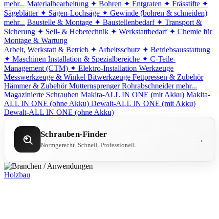
mehr...
Materialbearbeitung
✦ Bohren
✦ Entgraten
✦ Frässtifte
✦
Sägeblätter
✦ Sägen-Lochsäge
✦ Gewinde (bohren & schneiden)
mehr...
Baustelle & Montage
✦ Baustellenbedarf
✦ Transport &
Sicherung
✦ Seil- & Hebetechnik
✦ Werkstattbedarf
✦ Chemie für
Montage & Wartung
Arbeit, Werkstatt & Betrieb
✦ Arbeitsschutz
✦ Betriebsausstattung
✦ Maschinen
Installation & Spezialbereiche
✦ C-Teile-
Management (CTM)
✦ Elektro-Installation
Werkzeuge
Messwerkzeuge & Winkel
Bitwerkzeuge
Fettpressen & Zubehör
Hämmer & Zubehör
Mutternsprenger
Rohrabschneider
mehr...
Magazinierte Schrauben
Makita-ALL IN ONE (mit Akku)
Makita-
ALL IN ONE (ohne Akku)
Dewalt-ALL IN ONE (mit Akku)
Dewalt-ALL IN ONE (ohne Akku)
Schrauben-Finder
→
Normgerecht. Schnell. Professionell.
Holzbau