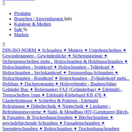
Produkte
Branchen / Anwendungen
Info
Kataloge & Medien
Sale
%
Marken
DIN-ISO-NORM
✦ Schrauben
✦ Muttern
✦ Unterlegscheiben
✦
Gewindestangen - Gewindestücke
✦ Sicherungsringe
✦
Sicherungsscheiben
mehr...
Holzschrauben & Holzbauschrauben
✦
Holzschrauben - Senkkopf
✦ Holzschrauben - Tellerkopf
✦
Holzschrauben - Sechskantkopf
✦ Terrassenbau-Schrauben
✦
Holzschrauben - Rundkopf
✦ Holzschrauben - Zylinderkopf
mehr...
Holzbau
✦ Dachprogramm
✦ Holzverbinder - Baubeschläge
Geländer Bau
✦ Bolzenanker FAZ (Geländerbau)
✦ Edelstahl -
Trennscheiben 1mm
✦ Edelstahl-Klebeband KB 476
✦
Glasbefestigung
✦ Schleifen & Polieren - Edelstahl
Befestigung
✦ Dübeltechnik
✦ Niettechnik
✦ Lindapter -
Befestigungssysteme
✦ Stahl- & Metallbau (HV-Garnituren)
Blech-
& Fassaden- & Trockenbauschrauben
✦ Blechschrauben
✦
gewindefurchende Schrauben
✦ Fassadenschrauben
✦
Spenglerschrauben
✦ Bohrschrauben
✦ Trockenbauschrauben