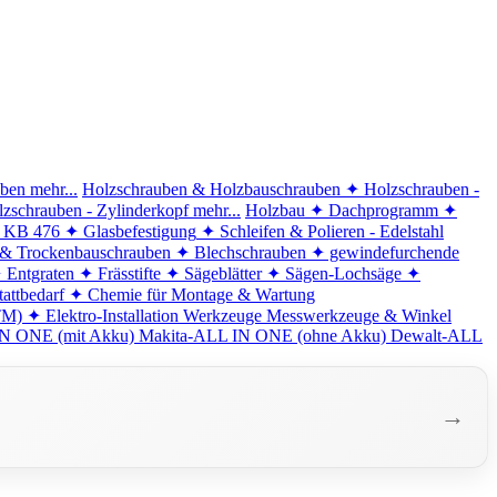
iben
mehr...
Holzschrauben & Holzbauschrauben
✦ Holzschrauben -
zschrauben - Zylinderkopf
mehr...
Holzbau
✦ Dachprogramm
✦
d KB 476
✦ Glasbefestigung
✦ Schleifen & Polieren - Edelstahl
 & Trockenbauschrauben
✦ Blechschrauben
✦ gewindefurchende
 Entgraten
✦ Frässtifte
✦ Sägeblätter
✦ Sägen-Lochsäge
✦
attbedarf
✦ Chemie für Montage & Wartung
TM)
✦ Elektro-Installation
Werkzeuge
Messwerkzeuge & Winkel
N ONE (mit Akku)
Makita-ALL IN ONE (ohne Akku)
Dewalt-ALL
→