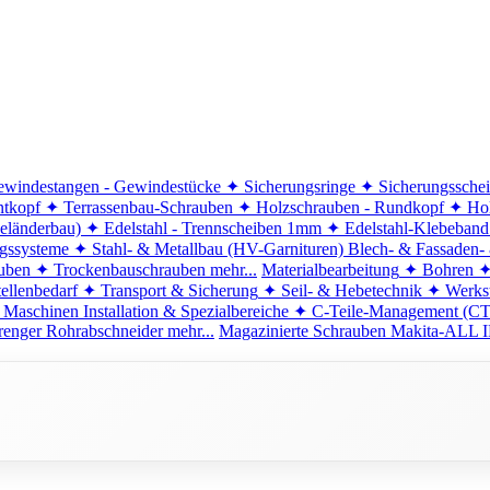
windestangen - Gewindestücke
✦ Sicherungsringe
✦ Sicherungssche
ntkopf
✦ Terrassenbau-Schrauben
✦ Holzschrauben - Rundkopf
✦ Hol
eländerbau)
✦ Edelstahl - Trennscheiben 1mm
✦ Edelstahl-Klebeban
ngssysteme
✦ Stahl- & Metallbau (HV-Garnituren)
Blech- & Fassaden-
uben
✦ Trockenbauschrauben
mehr...
Materialbearbeitung
✦ Bohren
✦
ellenbedarf
✦ Transport & Sicherung
✦ Seil- & Hebetechnik
✦ Werkst
 Maschinen
Installation & Spezialbereiche
✦ C-Teile-Management (C
renger
Rohrabschneider
mehr...
Magazinierte Schrauben
Makita-ALL I