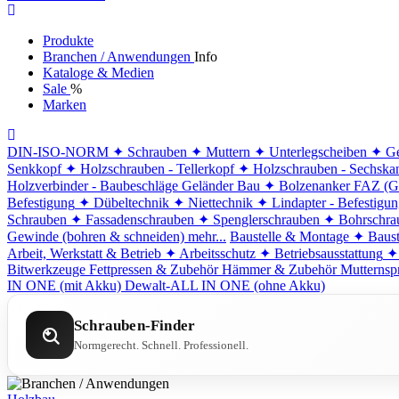
Produkte
Branchen / Anwendungen
Info
Kataloge & Medien
Sale
%
Marken
DIN-ISO-NORM
✦ Schrauben
✦ Muttern
✦ Unterlegscheiben
✦ Ge
Senkkopf
✦ Holzschrauben - Tellerkopf
✦ Holzschrauben - Sechska
Holzverbinder - Baubeschläge
Geländer Bau
✦ Bolzenanker FAZ (G
Befestigung
✦ Dübeltechnik
✦ Niettechnik
✦ Lindapter - Befestigu
Schrauben
✦ Fassadenschrauben
✦ Spenglerschrauben
✦ Bohrschra
Gewinde (bohren & schneiden)
mehr...
Baustelle & Montage
✦ Baust
Arbeit, Werkstatt & Betrieb
✦ Arbeitsschutz
✦ Betriebsausstattung
✦
Bitwerkzeuge
Fettpressen & Zubehör
Hämmer & Zubehör
Mutternsp
IN ONE (mit Akku)
Dewalt-ALL IN ONE (ohne Akku)
Schrauben-Finder
Normgerecht. Schnell. Professionell.