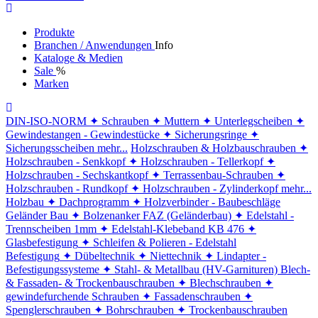
Produkte
Branchen / Anwendungen
Info
Kataloge & Medien
Sale
%
Marken
DIN-ISO-NORM
✦ Schrauben
✦ Muttern
✦ Unterlegscheiben
✦
Gewindestangen - Gewindestücke
✦ Sicherungsringe
✦
Sicherungsscheiben
mehr...
Holzschrauben & Holzbauschrauben
✦
Holzschrauben - Senkkopf
✦ Holzschrauben - Tellerkopf
✦
Holzschrauben - Sechskantkopf
✦ Terrassenbau-Schrauben
✦
Holzschrauben - Rundkopf
✦ Holzschrauben - Zylinderkopf
mehr...
Holzbau
✦ Dachprogramm
✦ Holzverbinder - Baubeschläge
Geländer Bau
✦ Bolzenanker FAZ (Geländerbau)
✦ Edelstahl -
Trennscheiben 1mm
✦ Edelstahl-Klebeband KB 476
✦
Glasbefestigung
✦ Schleifen & Polieren - Edelstahl
Befestigung
✦ Dübeltechnik
✦ Niettechnik
✦ Lindapter -
Befestigungssysteme
✦ Stahl- & Metallbau (HV-Garnituren)
Blech-
& Fassaden- & Trockenbauschrauben
✦ Blechschrauben
✦
gewindefurchende Schrauben
✦ Fassadenschrauben
✦
Spenglerschrauben
✦ Bohrschrauben
✦ Trockenbauschrauben