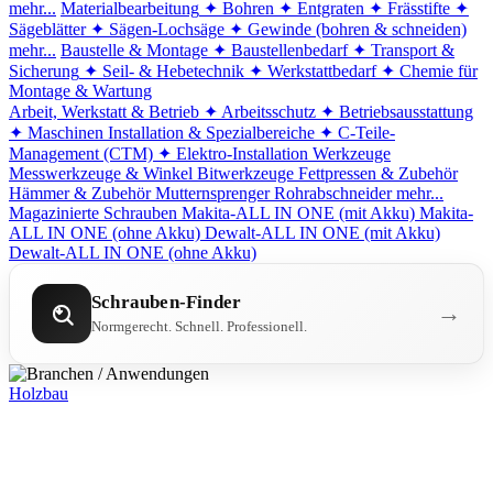
mehr...
Materialbearbeitung
✦ Bohren
✦ Entgraten
✦ Frässtifte
✦
Sägeblätter
✦ Sägen-Lochsäge
✦ Gewinde (bohren & schneiden)
mehr...
Baustelle & Montage
✦ Baustellenbedarf
✦ Transport &
Sicherung
✦ Seil- & Hebetechnik
✦ Werkstattbedarf
✦ Chemie für
Montage & Wartung
Arbeit, Werkstatt & Betrieb
✦ Arbeitsschutz
✦ Betriebsausstattung
✦ Maschinen
Installation & Spezialbereiche
✦ C-Teile-
Management (CTM)
✦ Elektro-Installation
Werkzeuge
Messwerkzeuge & Winkel
Bitwerkzeuge
Fettpressen & Zubehör
Hämmer & Zubehör
Mutternsprenger
Rohrabschneider
mehr...
Magazinierte Schrauben
Makita-ALL IN ONE (mit Akku)
Makita-
ALL IN ONE (ohne Akku)
Dewalt-ALL IN ONE (mit Akku)
Dewalt-ALL IN ONE (ohne Akku)
Schrauben-Finder
→
Normgerecht. Schnell. Professionell.
Holzbau