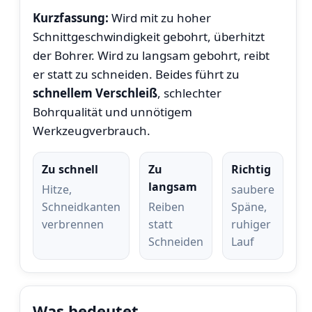
Kurzfassung:
Wird mit zu hoher
Schnittgeschwindigkeit gebohrt, überhitzt
der Bohrer. Wird zu langsam gebohrt, reibt
er statt zu schneiden. Beides führt zu
schnellem Verschleiß
, schlechter
Bohrqualität und unnötigem
Werkzeugverbrauch.
Zu schnell
Zu
Richtig
langsam
Hitze,
saubere
Schneidkanten
Reiben
Späne,
verbrennen
statt
ruhiger
Schneiden
Lauf
Was bedeutet