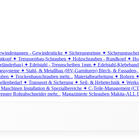
windestangen - Gewindestücke
✦ Sicherungsringe
✦ Sicherungssche
ntkopf
✦ Terrassenbau-Schrauben
✦ Holzschrauben - Rundkopf
✦ Hol
eländerbau)
✦ Edelstahl - Trennscheiben 1mm
✦ Edelstahl-Klebeban
ngssysteme
✦ Stahl- & Metallbau (HV-Garnituren)
Blech- & Fassaden-
uben
✦ Trockenbauschrauben
mehr...
Materialbearbeitung
✦ Bohren
✦
ellenbedarf
✦ Transport & Sicherung
✦ Seil- & Hebetechnik
✦ Werkst
 Maschinen
Installation & Spezialbereiche
✦ C-Teile-Management (C
renger
Rohrabschneider
mehr...
Magazinierte Schrauben
Makita-ALL I