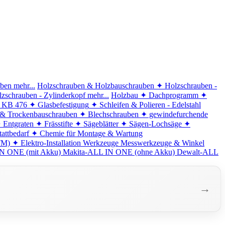
iben
mehr...
Holzschrauben & Holzbauschrauben
✦ Holzschrauben -
zschrauben - Zylinderkopf
mehr...
Holzbau
✦ Dachprogramm
✦
d KB 476
✦ Glasbefestigung
✦ Schleifen & Polieren - Edelstahl
 & Trockenbauschrauben
✦ Blechschrauben
✦ gewindefurchende
 Entgraten
✦ Frässtifte
✦ Sägeblätter
✦ Sägen-Lochsäge
✦
attbedarf
✦ Chemie für Montage & Wartung
TM)
✦ Elektro-Installation
Werkzeuge
Messwerkzeuge & Winkel
N ONE (mit Akku)
Makita-ALL IN ONE (ohne Akku)
Dewalt-ALL
→