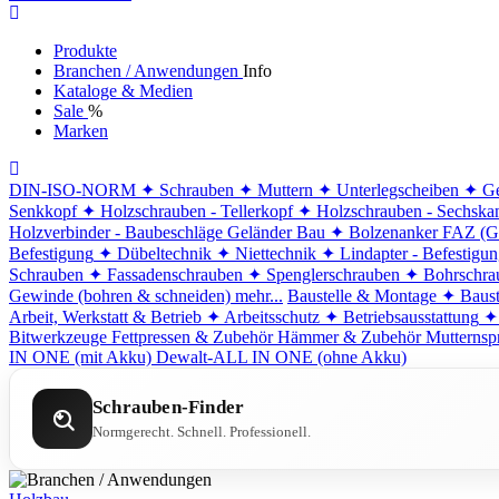
Produkte
Branchen / Anwendungen
Info
Kataloge & Medien
Sale
%
Marken
DIN-ISO-NORM
✦ Schrauben
✦ Muttern
✦ Unterlegscheiben
✦ Ge
Senkkopf
✦ Holzschrauben - Tellerkopf
✦ Holzschrauben - Sechska
Holzverbinder - Baubeschläge
Geländer Bau
✦ Bolzenanker FAZ (G
Befestigung
✦ Dübeltechnik
✦ Niettechnik
✦ Lindapter - Befestigu
Schrauben
✦ Fassadenschrauben
✦ Spenglerschrauben
✦ Bohrschra
Gewinde (bohren & schneiden)
mehr...
Baustelle & Montage
✦ Baust
Arbeit, Werkstatt & Betrieb
✦ Arbeitsschutz
✦ Betriebsausstattung
✦
Bitwerkzeuge
Fettpressen & Zubehör
Hämmer & Zubehör
Mutternsp
IN ONE (mit Akku)
Dewalt-ALL IN ONE (ohne Akku)
Schrauben-Finder
Normgerecht. Schnell. Professionell.