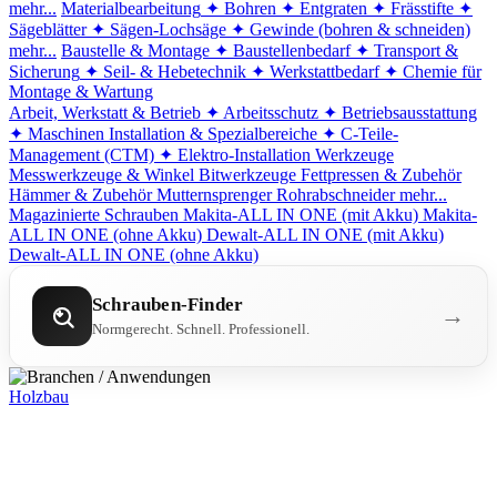
mehr...
Materialbearbeitung
✦ Bohren
✦ Entgraten
✦ Frässtifte
✦
Sägeblätter
✦ Sägen-Lochsäge
✦ Gewinde (bohren & schneiden)
mehr...
Baustelle & Montage
✦ Baustellenbedarf
✦ Transport &
Sicherung
✦ Seil- & Hebetechnik
✦ Werkstattbedarf
✦ Chemie für
Montage & Wartung
Arbeit, Werkstatt & Betrieb
✦ Arbeitsschutz
✦ Betriebsausstattung
✦ Maschinen
Installation & Spezialbereiche
✦ C-Teile-
Management (CTM)
✦ Elektro-Installation
Werkzeuge
Messwerkzeuge & Winkel
Bitwerkzeuge
Fettpressen & Zubehör
Hämmer & Zubehör
Mutternsprenger
Rohrabschneider
mehr...
Magazinierte Schrauben
Makita-ALL IN ONE (mit Akku)
Makita-
ALL IN ONE (ohne Akku)
Dewalt-ALL IN ONE (mit Akku)
Dewalt-ALL IN ONE (ohne Akku)
Schrauben-Finder
→
Normgerecht. Schnell. Professionell.
Holzbau