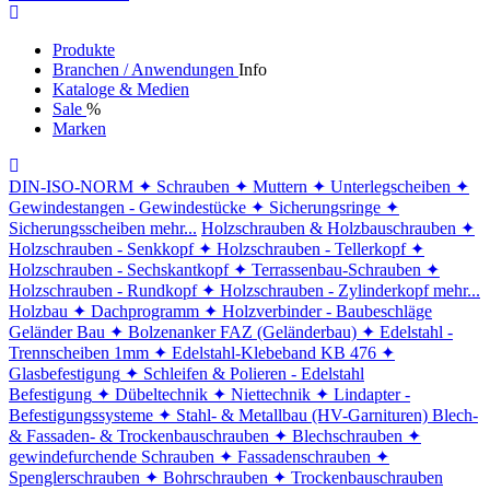
Produkte
Branchen / Anwendungen
Info
Kataloge & Medien
Sale
%
Marken
DIN-ISO-NORM
✦ Schrauben
✦ Muttern
✦ Unterlegscheiben
✦
Gewindestangen - Gewindestücke
✦ Sicherungsringe
✦
Sicherungsscheiben
mehr...
Holzschrauben & Holzbauschrauben
✦
Holzschrauben - Senkkopf
✦ Holzschrauben - Tellerkopf
✦
Holzschrauben - Sechskantkopf
✦ Terrassenbau-Schrauben
✦
Holzschrauben - Rundkopf
✦ Holzschrauben - Zylinderkopf
mehr...
Holzbau
✦ Dachprogramm
✦ Holzverbinder - Baubeschläge
Geländer Bau
✦ Bolzenanker FAZ (Geländerbau)
✦ Edelstahl -
Trennscheiben 1mm
✦ Edelstahl-Klebeband KB 476
✦
Glasbefestigung
✦ Schleifen & Polieren - Edelstahl
Befestigung
✦ Dübeltechnik
✦ Niettechnik
✦ Lindapter -
Befestigungssysteme
✦ Stahl- & Metallbau (HV-Garnituren)
Blech-
& Fassaden- & Trockenbauschrauben
✦ Blechschrauben
✦
gewindefurchende Schrauben
✦ Fassadenschrauben
✦
Spenglerschrauben
✦ Bohrschrauben
✦ Trockenbauschrauben