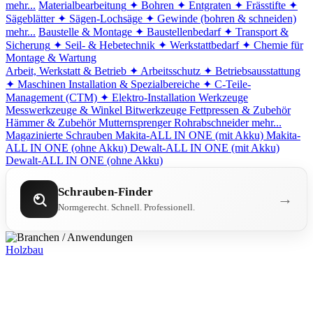
mehr...
Materialbearbeitung
✦ Bohren
✦ Entgraten
✦ Frässtifte
✦
Sägeblätter
✦ Sägen-Lochsäge
✦ Gewinde (bohren & schneiden)
mehr...
Baustelle & Montage
✦ Baustellenbedarf
✦ Transport &
Sicherung
✦ Seil- & Hebetechnik
✦ Werkstattbedarf
✦ Chemie für
Montage & Wartung
Arbeit, Werkstatt & Betrieb
✦ Arbeitsschutz
✦ Betriebsausstattung
✦ Maschinen
Installation & Spezialbereiche
✦ C-Teile-
Management (CTM)
✦ Elektro-Installation
Werkzeuge
Messwerkzeuge & Winkel
Bitwerkzeuge
Fettpressen & Zubehör
Hämmer & Zubehör
Mutternsprenger
Rohrabschneider
mehr...
Magazinierte Schrauben
Makita-ALL IN ONE (mit Akku)
Makita-
ALL IN ONE (ohne Akku)
Dewalt-ALL IN ONE (mit Akku)
Dewalt-ALL IN ONE (ohne Akku)
Schrauben-Finder
→
Normgerecht. Schnell. Professionell.
Holzbau