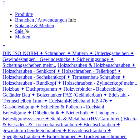
Produkte
Branchen / Anwendungen
Info
Kataloge & Medien
Sale
%
Marken
DIN-ISO-NORM
✦ Schrauben
✦ Muttern
✦ Unterlegscheiben
✦
Gewindestangen - Gewindestücke
✦ Sicherungsringe
✦
Sicherungsscheiben
mehr...
Holzschrauben & Holzbauschrauben
✦
Holzschrauben - Senkkopf
✦ Holzschrauben - Tellerkopf
✦
Holzschrauben - Sechskantkopf
✦ Terrassenbau-Schrauben
✦
Holzschrauben - Rundkopf
✦ Holzschrauben - Zylinderkopf
mehr...
Holzbau
✦ Dachprogramm
✦ Holzverbinder - Baubeschläge
Geländer Bau
✦ Bolzenanker FAZ (Geländerbau)
✦ Edelstahl -
Trennscheiben 1mm
✦ Edelstahl-Klebeband KB 476
✦
Glasbefestigung
✦ Schleifen & Polieren - Edelstahl
Befestigung
✦ Dübeltechnik
✦ Niettechnik
✦ Lindapter -
Befestigungssysteme
✦ Stahl- & Metallbau (HV-Garnituren)
Blech-
& Fassaden- & Trockenbauschrauben
✦ Blechschrauben
✦
gewindefurchende Schrauben
✦ Fassadenschrauben
✦
Spenglerschrauben
✦ Bohrschrauben
✦ Trockenbauschrauben