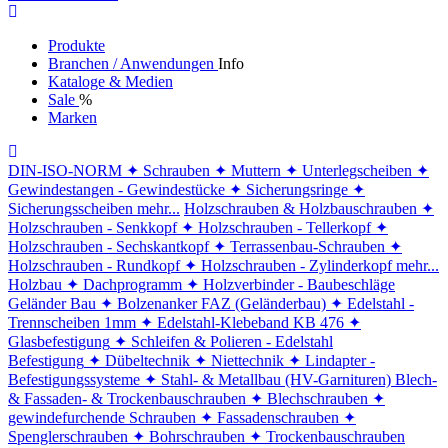
Produkte
Branchen / Anwendungen
Info
Kataloge & Medien
Sale
%
Marken
DIN-ISO-NORM
✦ Schrauben
✦ Muttern
✦ Unterlegscheiben
✦
Gewindestangen - Gewindestücke
✦ Sicherungsringe
✦
Sicherungsscheiben
mehr...
Holzschrauben & Holzbauschrauben
✦
Holzschrauben - Senkkopf
✦ Holzschrauben - Tellerkopf
✦
Holzschrauben - Sechskantkopf
✦ Terrassenbau-Schrauben
✦
Holzschrauben - Rundkopf
✦ Holzschrauben - Zylinderkopf
mehr...
Holzbau
✦ Dachprogramm
✦ Holzverbinder - Baubeschläge
Geländer Bau
✦ Bolzenanker FAZ (Geländerbau)
✦ Edelstahl -
Trennscheiben 1mm
✦ Edelstahl-Klebeband KB 476
✦
Glasbefestigung
✦ Schleifen & Polieren - Edelstahl
Befestigung
✦ Dübeltechnik
✦ Niettechnik
✦ Lindapter -
Befestigungssysteme
✦ Stahl- & Metallbau (HV-Garnituren)
Blech-
& Fassaden- & Trockenbauschrauben
✦ Blechschrauben
✦
gewindefurchende Schrauben
✦ Fassadenschrauben
✦
Spenglerschrauben
✦ Bohrschrauben
✦ Trockenbauschrauben