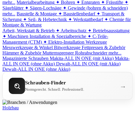
mehr...
Materialbearbeitung
✦ Bohren
✦ Entgraten
✦ Frässtifte
✦
Sägeblätter
✦ Sägen-Lochsäge
✦ Gewinde (bohren & schneiden)
mehr...
Baustelle & Montage
✦ Baustellenbedarf
✦ Transport &
Sicherung
✦ Seil- & Hebetechnik
✦ Werkstattbedarf
✦ Chemie für
Montage & Wartung
Arbeit, Werkstatt & Betrieb
✦ Arbeitsschutz
✦ Betriebsausstattung
✦ Maschinen
Installation & Spezialbereiche
✦ C-Teile-
Management (CTM)
✦ Elektro-Installation
Werkzeuge
Messwerkzeuge & Winkel
Bitwerkzeuge
Fettpressen & Zubehör
Hämmer & Zubehör
Mutternsprenger
Rohrabschneider
mehr...
Magazinierte Schrauben
Makita-ALL IN ONE (mit Akku)
Makita-
ALL IN ONE (ohne Akku)
Dewalt-ALL IN ONE (mit Akku)
Dewalt-ALL IN ONE (ohne Akku)
Schrauben-Finder
→
Normgerecht. Schnell. Professionell.
Holzbau