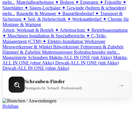
mehr...
Materialbearbeitung
✦ Bohren
✦ Entgraten
✦ Frässtifte
✦
Sägeblätter
✦ Sägen-Lochsäge
✦ Gewinde (bohren & schneiden)
mehr...
Baustelle & Montage
✦ Baustellenbedarf
✦ Transport &
Sicherung
✦ Seil- & Hebetechnik
✦ Werkstattbedarf
✦ Chemie für
Montage & Wartung
Arbeit, Werkstatt & Betrieb
✦ Arbeitsschutz
✦ Betriebsausstattung
✦ Maschinen
Installation & Spezialbereiche
✦ C-Teile-
Management (CTM)
✦ Elektro-Installation
Werkzeuge
Messwerkzeuge & Winkel
Bitwerkzeuge
Fettpressen & Zubehör
Hämmer & Zubehör
Mutternsprenger
Rohrabschneider
mehr...
Magazinierte Schrauben
Makita-ALL IN ONE (mit Akku)
Makita-
ALL IN ONE (ohne Akku)
Dewalt-ALL IN ONE (mit Akku)
Dewalt-ALL IN ONE (ohne Akku)
Schrauben-Finder
→
Normgerecht. Schnell. Professionell.
Holzbau