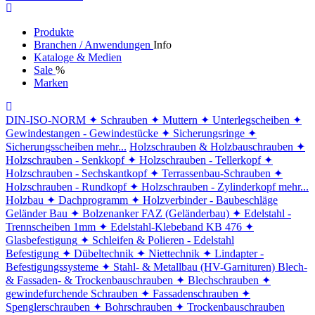
Produkte
Branchen / Anwendungen
Info
Kataloge & Medien
Sale
%
Marken
DIN-ISO-NORM
✦ Schrauben
✦ Muttern
✦ Unterlegscheiben
✦
Gewindestangen - Gewindestücke
✦ Sicherungsringe
✦
Sicherungsscheiben
mehr...
Holzschrauben & Holzbauschrauben
✦
Holzschrauben - Senkkopf
✦ Holzschrauben - Tellerkopf
✦
Holzschrauben - Sechskantkopf
✦ Terrassenbau-Schrauben
✦
Holzschrauben - Rundkopf
✦ Holzschrauben - Zylinderkopf
mehr...
Holzbau
✦ Dachprogramm
✦ Holzverbinder - Baubeschläge
Geländer Bau
✦ Bolzenanker FAZ (Geländerbau)
✦ Edelstahl -
Trennscheiben 1mm
✦ Edelstahl-Klebeband KB 476
✦
Glasbefestigung
✦ Schleifen & Polieren - Edelstahl
Befestigung
✦ Dübeltechnik
✦ Niettechnik
✦ Lindapter -
Befestigungssysteme
✦ Stahl- & Metallbau (HV-Garnituren)
Blech-
& Fassaden- & Trockenbauschrauben
✦ Blechschrauben
✦
gewindefurchende Schrauben
✦ Fassadenschrauben
✦
Spenglerschrauben
✦ Bohrschrauben
✦ Trockenbauschrauben