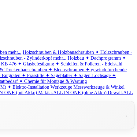
iben
mehr...
Holzschrauben & Holzbauschrauben
✦ Holzschrauben -
zschrauben - Zylinderkopf
mehr...
Holzbau
✦ Dachprogramm
✦
d KB 476
✦ Glasbefestigung
✦ Schleifen & Polieren - Edelstahl
 & Trockenbauschrauben
✦ Blechschrauben
✦ gewindefurchende
 Entgraten
✦ Frässtifte
✦ Sägeblätter
✦ Sägen-Lochsäge
✦
attbedarf
✦ Chemie für Montage & Wartung
TM)
✦ Elektro-Installation
Werkzeuge
Messwerkzeuge & Winkel
N ONE (mit Akku)
Makita-ALL IN ONE (ohne Akku)
Dewalt-ALL
→