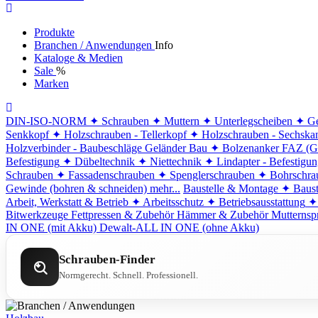
Produkte
Branchen / Anwendungen
Info
Kataloge & Medien
Sale
%
Marken
DIN-ISO-NORM
✦ Schrauben
✦ Muttern
✦ Unterlegscheiben
✦ Ge
Senkkopf
✦ Holzschrauben - Tellerkopf
✦ Holzschrauben - Sechska
Holzverbinder - Baubeschläge
Geländer Bau
✦ Bolzenanker FAZ (G
Befestigung
✦ Dübeltechnik
✦ Niettechnik
✦ Lindapter - Befestigu
Schrauben
✦ Fassadenschrauben
✦ Spenglerschrauben
✦ Bohrschra
Gewinde (bohren & schneiden)
mehr...
Baustelle & Montage
✦ Baust
Arbeit, Werkstatt & Betrieb
✦ Arbeitsschutz
✦ Betriebsausstattung
✦
Bitwerkzeuge
Fettpressen & Zubehör
Hämmer & Zubehör
Mutternsp
IN ONE (mit Akku)
Dewalt-ALL IN ONE (ohne Akku)
Schrauben-Finder
Normgerecht. Schnell. Professionell.