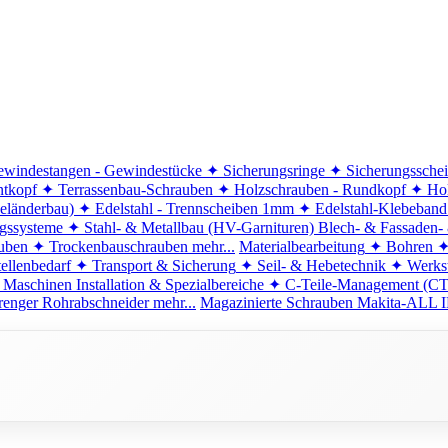
windestangen - Gewindestücke
✦ Sicherungsringe
✦ Sicherungssche
ntkopf
✦ Terrassenbau-Schrauben
✦ Holzschrauben - Rundkopf
✦ Hol
eländerbau)
✦ Edelstahl - Trennscheiben 1mm
✦ Edelstahl-Klebeban
ngssysteme
✦ Stahl- & Metallbau (HV-Garnituren)
Blech- & Fassaden-
uben
✦ Trockenbauschrauben
mehr...
Materialbearbeitung
✦ Bohren
✦
ellenbedarf
✦ Transport & Sicherung
✦ Seil- & Hebetechnik
✦ Werkst
 Maschinen
Installation & Spezialbereiche
✦ C-Teile-Management (C
renger
Rohrabschneider
mehr...
Magazinierte Schrauben
Makita-ALL I